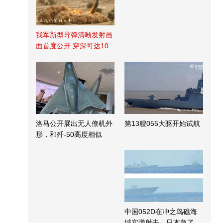
我军新型导弹清晰发射画
面首度公开 穿深可达10
米
洛马公开展出无人僚机外
第13艘055大驱开始试航
形，和歼-50高度相似
中国052D在冲之鸟礁海
域实弹射击，日本急了