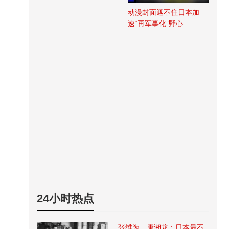
动漫封面遮不住日本加
速“再军事化”野心
24小时热点
张维为、唐湘龙：日本最不