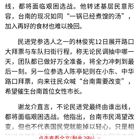
线，都将面临艰困选战。他转述基层民意形
容，台南的现况如同“一锅已经煮馊的汤”，
加入再好的食材也难以挽回。
民进党参选人之一的林俊宪12日展开路口
大拜票与车队扫街行程，称无论民调抽中哪一
天，团队都已做好万全准备，将全力冲刺到最
后一刻。另一位参选人陈亭妃则在小东、中华
路口拜票，向来往民众喊“台南需要改变”，
希望催生台南首位女性市长。
谢龙介直言，不论民进党最终由谁出线，
都将面临艰困选战。他指出，台南市民渴望改
变，但也不代表国民党就能掉以轻心，只是相
较过去略为乐观。他表示将持续努力回应市民
点击查看全文(剩余
29
%)