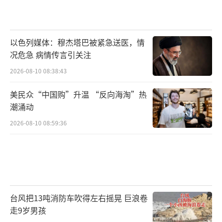
以色列媒体：穆杰塔巴被紧急送医，情
况危急 病情传言引关注
2026-08-10 08:38:43
美民众“中国购”升温 “反向海淘”热
潮涌动
2026-08-10 08:59:36
台风把13吨消防车吹得左右摇晃 巨浪卷
走9岁男孩