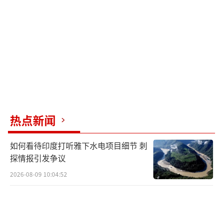
架内实现，并与盟友共同维护。这份声明看似
强硬，实际上却是无奈之举。七国之所以站出
来，正是因为此事关系到欧洲的根本利益，美
国的插手打破了欧洲安全体系的默认规则。
然而，这份联合声明也有局限性。由于长
期依赖美国，欧洲在面对美国时几乎没有制衡
的硬实力。美国敢于大声讨论夺取格陵兰岛，
热点新闻
正是因为它深知欧洲不敢真的与其对抗。尽管
美国在全球的地缘优势逐步削弱，但这种霸权
如何看待印度打听雅下水电项目细节 刺
式的威胁是其在全球资源布局调整中的策略。
探情报引发争议
类似手段在美国处理委内瑞拉问题上已取得一
2026-08-09 10:04:52
定成效，现在试图复制到格陵兰岛，用军事威
胁作为筹码迫使丹麦妥协。这番威胁已经构成
了对国际法的公然挑战，侵犯了国家主权和领