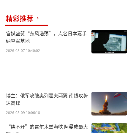
随意被践踏，如果这次让美国以丛林法则行
精彩推荐
事，未来可能会有更多小国面临类似的威胁。
这场围绕格陵兰岛的博弈已经成为检验当前国
官媒盛赞“东风浩荡”，点名日本嘉手
际秩序韧性的试金石。
纳空军基地
2026-08-07 10:40:02
（责任编辑：卢其龙 CM0882）
博主：俄军攻破奥列霍夫两翼 南线攻势
达高峰
2026-08-09 10:06:18
“绕不开”的霍尔木兹海峡 阿曼成最大