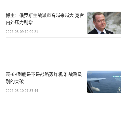
土完整。
博主：俄罗斯主战派声音越来越大 克宫
幸运的是，格陵兰岛自治政府并没有容忍
内外压力剧增
这一行为。其总理早就公开回应，明确表示适
2026-08-09 10:09:21
可而止，强调格陵兰岛的归属问题只能由岛屿
自身决定。尽管美国这种新殖民主义的行径可
能受到政治周期的影响，未必能持久，但它带
来的危险信号不容忽视。这不仅是欧洲和拉美
轰-6K到底是不是战略轰炸机 准战略级
国家面临的问题，更是全球国际社会需要共同
别的突破
面对的挑战。当前正是强化国际和平力量、捍
2026-08-10 07:37:44
卫国际秩序的时刻。
美国图谋格陵兰岛的背后，是其霸权逻辑
的延伸。虽然欧洲的联合声明力量有限，但至
少表达了不妥协的立场。国际社会的底线不应