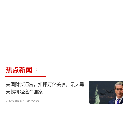
可替代的价值。
对于特朗普政府获取格陵兰岛的企图，欧
洲国家反应迅速而统一。丹麦首相警告称，任
何以武力夺取格陵兰岛的尝试都将危及北约。2
026年1月6日，北欧五国外交部长发表联合声
明，强调涉及丹麦及格陵兰岛的事务应完全由
丹麦及格陵兰岛自行决定。同日，丹麦、法
热点新闻
国、德国、意大利、波兰、西班牙和英国也发
布联合声明，强调格陵兰岛属于其人民，只有
美国财长逼宫，扣押万亿美债，最大黑
丹麦和格陵兰岛有权决定涉及其自身的事务。
天鹅将是这个国家
格陵兰政府已呼吁与美国官员进行紧急外交会
2026-08-07 14:25:38
谈，以解决华盛顿方面的主张，并强调该岛不
出售。