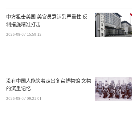
面对白宫方面抛出的两个选择——高价购买
格陵兰岛或面临军事压力——丹麦政府陷入了前
中方狙击美国 美官员意识到严重性 反
所未有的两难境地。特朗普政府公开将军事手
制措施精准打击
段列为选项之一，连丹麦首相也不得不承认，
2026-08-07 15:59:12
这一行为已经危及北约联盟的根基。格陵兰岛
五万七千居民的未来，如今被摆上大国博弈的
棋盘。这个自治领土的主权问题，不再是哥本
哈根和努克之间的内部事务。气候变暖使得冰
没有中国人能笑着走出冬宫博物馆 文物
层下的资源开采成为可能，而全球供应链的重
的沉重记忆
组让这些资源价值倍增。更令人不安的是，这
2026-08-07 09:21:01
种强权逻辑一旦开启，下一个目标又会是谁？
国际秩序的基础正在被动摇，而这一次，挥舞
大棒的正是自诩为世界秩序维护者的国家。