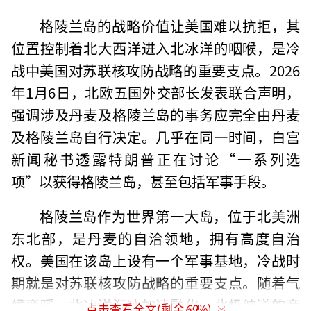
格陵兰岛的战略价值让美国难以抗拒，其
位置控制着北大西洋进入北冰洋的咽喉，是冷
战中美国对苏联核攻防战略的重要支点。2026
年1月6日，北欧五国外交部长发表联合声明，
强调涉及丹麦及格陵兰岛的事务应完全由丹麦
及格陵兰岛自行决定。几乎在同一时间，白宫
新闻秘书透露特朗普正在讨论“一系列选
项”以获得格陵兰岛，甚至包括军事手段。
格陵兰岛作为世界第一大岛，位于北美洲
东北部，是丹麦的自洽领地，拥有高度自治
权。美国在该岛上设有一个军事基地，冷战时
期就是对苏联核攻防战略的重要支点。随着气
候变暖，北冰洋海冰加速融化，北极航道的商
点击查看全文(剩余
69
%)