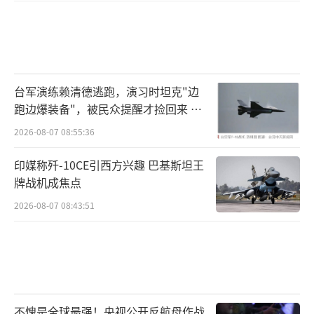
台军演练赖清德逃跑，演习时坦克"边
跑边爆装备"，被民众提醒才捡回来 演
习状况频出引发关注
2026-08-07 08:55:36
印媒称歼-10CE引西方兴趣 巴基斯坦王
牌战机成焦点
2026-08-07 08:43:51
不愧是全球最强！央视公开反航母作战