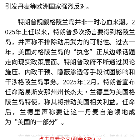
引发丹麦等欧洲国家强烈反对。
特朗普觊觎格陵兰岛并非一时心血来潮。2
025年上任以来，特朗普多次扬言要得到格陵兰
岛，并声称不排除动用武力的可能性。过去一
年，美国对格陵兰岛的“执念”正从边缘话题
走向现实政策层面。特朗普政府不断通过舆论
施压、内政干预、隐蔽渗透等手段试图影响和
干涉格陵兰岛事务。2025年12月，特朗普宣布
任命路易斯安那州州长杰夫·兰德里为美国格
陵兰岛特使，称其将推动美国相关利益。任命
后，兰德里声称要让这一丹麦自治领地成
为“美国的一部分”。
在美军前不久突袭委内瑞拉强行控制委总
点击查看全文(剩余
83
%)