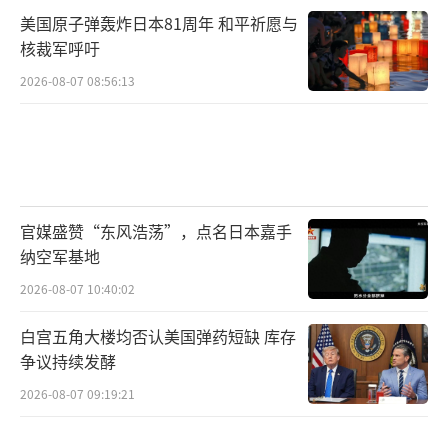
美国原子弹轰炸日本81周年 和平祈愿与
欧洲舆论批评，特朗普政府图谋夺取格陵
核裁军呼吁
兰岛并将动武作为选项之一，是对现行国际秩
2026-08-07 08:56:13
序的严重破坏和“典型的霸权主义思维”。多
家国际智库表示，美国针对格陵兰岛的举动可
能会将北约和欧盟推向“破裂边缘”。
围绕格陵兰岛的博弈将走向何方尚不可
官媒盛赞“东风浩荡”，点名日本嘉手
知，但历史早已证明，妥协换不来真正的安
纳空军基地
全。
（责任编辑：张蕾 TT0001）
2026-08-07 10:40:02
白宫五角大楼均否认美国弹药短缺 库存
争议持续发酵
2026-08-07 09:19:21