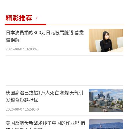
现在，没人再把它当成笑话了。当地时间1月6
日，莱维特在书面声明中对外重申，特朗普及
精彩推荐
其团队正讨论“获取格陵兰岛”的多种方案，
动用美军“始终是一个选项”，并称这是总统
日本演员捐款300万日元被骂脏钱 善意
遭误解
设定的国家安全“优先事项”。一名美国高级
2026-08-07 16:03:47
官员当天表示，特朗普希望在其本届任期内完
成对格陵兰岛的获取，并表示这一议题“不会
消失”。
特朗普在一份8日刊发的媒体采访中进一步
强调，美国必须“拥有”整个格陵兰，而不仅
德国高温已致超1万人死亡 极端天气引
发粮食短缺担忧
是现有的租约协议。万斯8日警告，欧洲领导人
2026-08-07 15:59:40
及其他所有人应“认真对待”美国总统特朗普
关于美国要得到格陵兰岛的讲话，并称如
美国反航母新战术抄了中国的作业吗 借