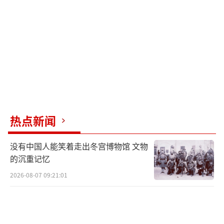
麦签署防务协定，美国在格陵兰岛图勒空军基
地驻军，现名为皮图菲克太空基地。
格陵兰岛有着丰富的自然资源和商业潜
力。岛上富集稀土、石墨、铜、镍等矿产，是
能源转型、芯片制造的刚需资源。随着格陵兰
岛冰层融化，该岛及周边海域资源开采难度降
低，这对意图重振美国制造业的特朗普而言吸
热点新闻
引力倍增。格陵兰岛位于北美与欧洲之间的最
短航线上，随着气候变暖，北极航道的商业潜
没有中国人能笑着走出冬宫博物馆 文物
力日益凸显。
的沉重记忆
2026-08-07 09:21:01
特朗普希望在美国历史上留下其“政治遗
产”。再度入主白宫以来，特朗普显露出强烈
的“开疆拓土”野心。据《华尔街日报》报