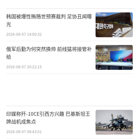
发表联合声明，强调格陵兰岛属于其人民，只
有丹麦和格陵兰岛才能决定自身事务。相关联
韩国被爆性贿赂世预赛裁判 足协丑闻曝
合声明指出，北极安全是欧洲及跨大西洋安全
光
的关键，丹麦王国（含格陵兰岛）是北约成
2026-08-07 14:00:32
员，北极地区安全需在北约框架下，以《联合
俄军后勤为何突然换帅 前线猛将接管补
国宪章》原则为基础，由盟友共同维护。法国
给
外长巴罗7日表示，美国攻击另一个北约国家完
2026-08-07 20:22:15
全违背自身利益。
如今格陵兰岛问题已不再只是丹麦与美国
之间的双边分歧，而是触及欧盟对国际法秩
序、主权原则以及北极安全战略的核心关切。
印媒称歼-10CE引西方兴趣 巴基斯坦王
尽管欧盟成员国在对美关系和安全依赖程度上
牌战机成焦点
存在差异，但在反对改变格陵兰岛地位、维护
2026-08-07 08:43:51
丹麦主权的问题上，却形成了罕见共识。