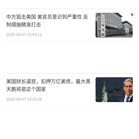
道，特朗普将领土扩张视为“自身功绩的一部
分”。将格陵兰岛包装为继委内瑞拉之后
中方狙击美国 美官员意识到严重性 反
的“第二战场”，既服务于美国要在关键地区
制措施精准打击
重掌棋盘的大国叙事，也迎合了国内部分选民
2026-08-07 15:59:12
对“历史性交易”和“地图改写”的期待。
剑指格陵兰岛也是特朗普对此前发布的国
家安全战略报告的进一步落实和强化。有分析
指出，在对格陵兰岛发出威胁的时候，美国也
美国财长逼宫，扣押万亿美债，最大黑
在测试包括丹麦在内的欧洲国家的反应，在测
天鹅将是这个国家
试北约盟友的反应。美国希望能够施压盟友，
2026-08-07 14:25:38
让盟友更多配合自己的战略目标。
一年前，人们还把特朗普欲吞并格陵兰岛
的话当作其重返白宫后的又一次虚张声势，但