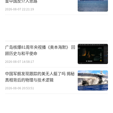
果“他们不这样做，美国将不得不采取行
鉴中国反介入思路
动”。
2026-08-07 22:21:19
美方一系列言论引发丹麦等欧洲国家强烈
反对。丹麦首相弗雷泽里克森4日表示，美国无
权吞并格陵兰岛，要求美方停止威胁丹麦和格
陵兰人民，她再次强调格陵兰岛不容出售。弗
广岛核爆81周年央视播《奥本海默》 回
雷泽里克森5日警告说，如果美国对北约盟国采
顾历史与和平使命
取军事行动，则“一切都将终结”。丹麦国防
2026-08-07 14:58:17
部当地时间7日证实，根据军事规定，若美国武
中国军舰发现跟踪的美无人艇了吗 揭秘
力夺取格陵兰岛，丹麦士兵可以“先开枪再请
真相背后的物理与技术逻辑
示”。
2026-08-06 20:53:51
包括丹麦、德国、意大利、英国在内的欧
洲7国领导人，以及丹麦等北欧5国外长6日分别