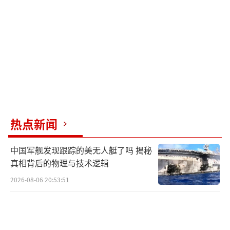
关，但时间点和内容却非常巧合。蔡正元是蓝
营中立场鲜明的人物，他的言论直截了当。许
多人认为，他被判刑不仅因为“三中案”，还
因为他说了不该说的话。而退伍军官则因为他
们的经验和背景，可能成为两岸交流的重要力
量。
赖清德清楚民间交流是最难控制的，因此
热点新闻
采取一刀切的做法。蔡正元的判决是“杀鸡儆
猴”，退伍军官的限制则是“预防未然”。这
中国军舰发现跟踪的美无人艇了吗 揭秘
两项举措的效果立竿见影，没有人敢再高调谈
真相背后的物理与技术逻辑
论统一，也没有人敢随便前往大陆。
2026-08-06 20:53:51
这种压制手段短期内可能有效，但从长远
来看，只会加剧对立和风险。真正的问题在于