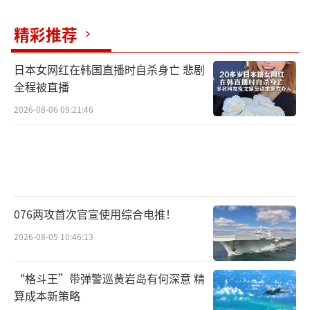
两岸关系不是一纸政策能定的事，更不是
精彩推荐
一个政党能单方面决定的。蔡正元说得对，两
岸人民同源，这是事实，不是口号。民进党越
日本女网红在韩国直播时自杀身亡 悲剧
是对此过敏，就越显得底气不足。台湾不缺法
全程被直播
律，缺的是信任；不缺制度，缺的是方向。如
2026-08-06 09:21:46
果一个政治体制需要靠限制自由来维持稳定，
那说明它已经不够稳定。
蔡正元走进监狱的背影是一个时代的缩
影，他不是第一个也不会是最后一个被封口的
076两攻首次官宣使用综合电推！
人。退伍军官的“被管制”也不只是一个政
2026-08-05 10:46:13
策，更是一种警告：谁敢多想，就得多付出代
价。但历史不是靠恐吓写出来的，两岸关系终
“格斗王”带弹警巡黄岩岛有何深意 精
究要走向和平。越是封锁，越是激化；越是打
算成本新策略