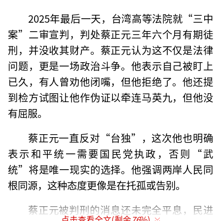
2025年最后一天，台湾高等法院就“三中
案”二审宣判，判处蔡正元三年六个月有期徒
刑，并没收其财产。蔡正元认为这不仅是法律
问题，更是一场政治斗争。他表示自己被盯上
已久，有人曾劝他闭嘴，但他拒绝了。他还提
到检方试图让他作伪证以牵连马英九，但他没
有屈服。
蔡正元一直反对“台独”，这次他也明确
表示和平统一需要国民党执政，否则“武
统”将是唯一现实的选择。他强调两岸人民同
根同源，这种态度更像是在托孤或告别。
蔡正元被判刑的消息还未完全平息，民进
点击查看全文(剩余
76
%)