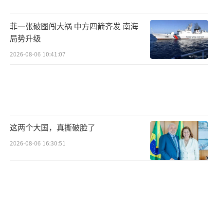
为什么有人非得说这些话。蔡正元谈“武
统”不是因为他喜欢战争，而是因为他看不到
菲一张破图闯大祸 中方四箭齐发 南海
和平的出路。如果民进党连说出另一种声音的
局势升级
空间都不给，只会让对立更深，风险更高。
2026-08-06 10:41:07
从蔡正元的判决到退伍军官的限制，民进
党打出的是“内控策略”。他们试图通过法律
手段解决政治分歧，用行政手段压制民间互
动。然而，这种做法短期可能见效，长期却会
这两个大国，真撕破脸了
带来更大的问题。压住一个人容易，堵住一群
2026-08-06 16:30:51
人难。蔡正元进了监狱，舆论并未停止；退伍
军官不去大陆，但民间交流仍在继续。民进党
可以管住岛内，却管不住岛外；可以封住嘴，
却封不住人心。