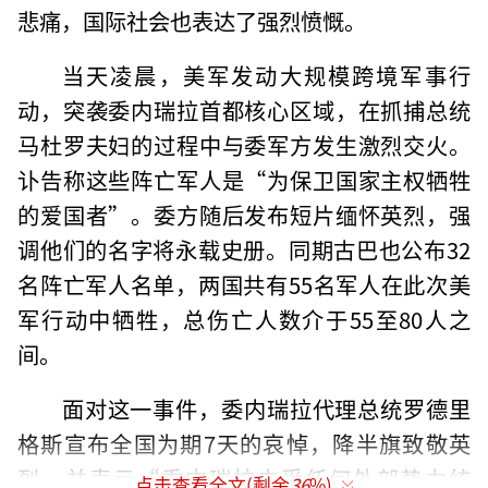
悲痛，国际社会也表达了强烈愤慨。
当天凌晨，美军发动大规模跨境军事行
动，突袭委内瑞拉首都核心区域，在抓捕总统
马杜罗夫妇的过程中与委军方发生激烈交火。
讣告称这些阵亡军人是“为保卫国家主权牺牲
的爱国者”。委方随后发布短片缅怀英烈，强
调他们的名字将永载史册。同期古巴也公布32
名阵亡军人名单，两国共有55名军人在此次美
军行动中牺牲，总伤亡人数介于55至80人之
间。
面对这一事件，委内瑞拉代理总统罗德里
格斯宣布全国为期7天的哀悼，降半旗致敬英
烈，并表示“委内瑞拉未受任何外部势力统
点击查看全文(剩余
36
%)