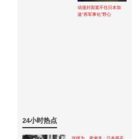
动漫封面遮不住日本加
速“再军事化”野心
24小时热点
张维为、唐湘龙：日本最不