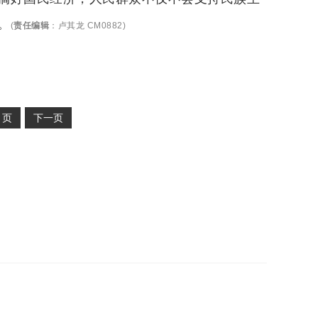
。
(
责任编辑
：
卢其龙 CM0882
)
2
页
下一页