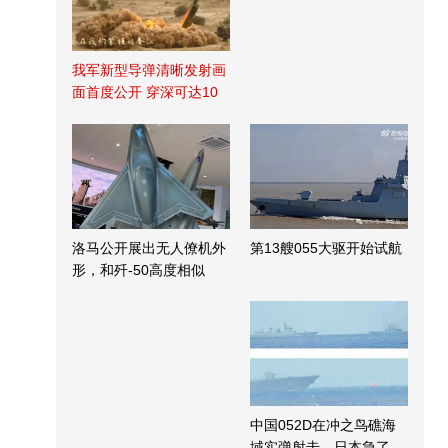
我军新型导弹清晰发射画
面首度公开 穿深可达10
米
洛马公开展出无人僚机外
第13艘055大驱开始试航
形，和歼-50高度相似
中国052D在冲之鸟礁海
域实弹射击，日本急了