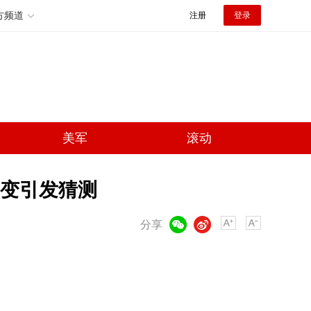
方频道
注册
登录
美军
滚动
变引发猜测
微信
微博
分享