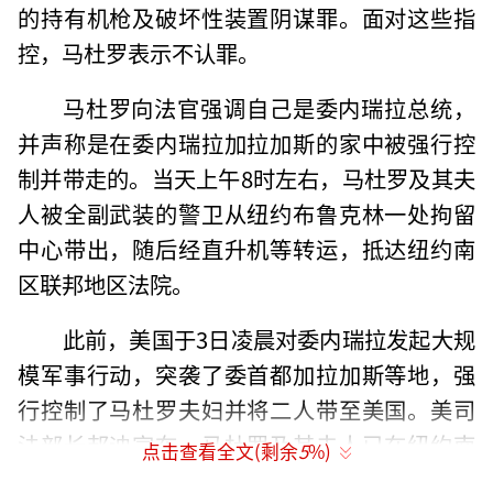
的持有机枪及破坏性装置阴谋罪。面对这些指
控，马杜罗表示不认罪。
马杜罗向法官强调自己是委内瑞拉总统，
并声称是在委内瑞拉加拉加斯的家中被强行控
制并带走的。当天上午8时左右，马杜罗及其夫
人被全副武装的警卫从纽约布鲁克林一处拘留
中心带出，随后经直升机等转运，抵达纽约南
区联邦地区法院。
此前，美国于3日凌晨对委内瑞拉发起大规
模军事行动，突袭了委首都加拉加斯等地，强
行控制了马杜罗夫妇并将二人带至美国。美司
法部长邦迪宣布，马杜罗及其夫人已在纽约南
点击查看全文(剩余
5
%)
区联邦地区法院被起诉。
（责任编辑：于浩淙 zx0176）