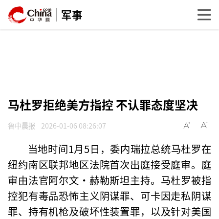
军事
马杜罗拒绝美方指控 不认罪态度坚决
鲁中晨报
2026-01-06 08:26:07
当地时间1月5日，委内瑞拉总统马杜罗在
纽约南区联邦地区法院首次出庭接受庭审。庭
审由法官阿尔文·赫勒斯坦主持。马杜罗被指
控犯有毒品恐怖主义阴谋罪、可卡因走私阴谋
罪、持有机枪及破坏性装置罪，以及针对美国