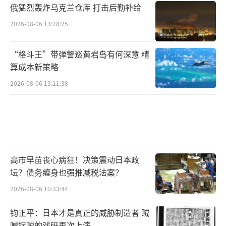
俄猛烈轰炸乌克兰仓库 打击后勤补给
2026-08-06 13:28:25
“格斗王”带弹警巡黄岩岛有何深意 精
算成本新策略
2026-08-06 13:11:38
高市早苗丧心病狂！决策震动日本政
坛？债务缠身也强推减税法案？
2026-08-06 10:33:44
钧正平：日本才是真正的威胁制造者 贼
喊捉贼的戏码再次上演