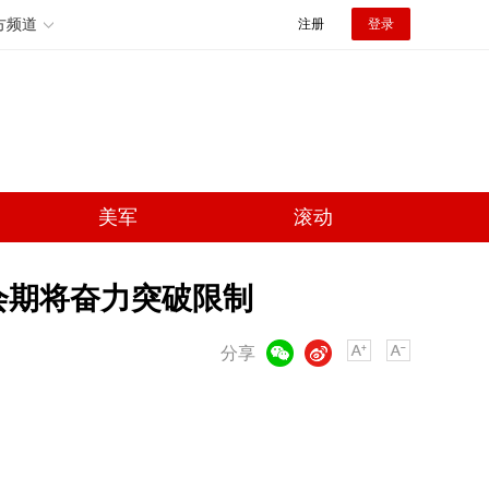
方频道
注册
登录
美军
滚动
会期将奋力突破限制
微信
微博
分享