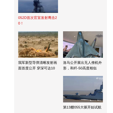
052D首次官宣发射鹰击2
0！
我军新型导弹清晰发射画
洛马公开展出无人僚机外
面首度公开 穿深可达10
形，和歼-50高度相似
米
第13艘055大驱开始试航