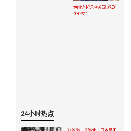
伊朗议长讽刺美国“戏剧
化外交”
24小时热点
张维为、唐湘龙：日本最不