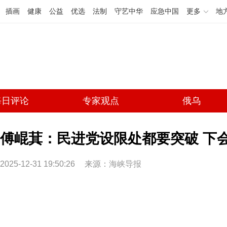
插画
健康
公益
优选
法制
守艺中华
应急中国
更多
地
每日评论
专家观点
俄乌
傅崐萁：民进党设限处都要突破 下
2025-12-31 19:50:26
来源：
海峡导报