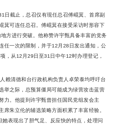
31日截止，总召仅有现任总召傅崐萁、首席副
崐萁可连任总召。傅崐萁在接受采访时形容下
限的地方进行突破。他称赞许宇甄具备丰富的党务
任一次的限制，并于12月28日发出通知，公
，从12月29日至31日中午12时办理登记，
导人赖清德和台行政机构负责人卓荣泰均呼吁台
选举之际，总预算僵局可能成为绿营攻击蓝营
努力。他提到许宇甄曾担任国民党组发会主
主席朱立伦的辅选策略方面积累了丰富经验。
，但她表现出了胆气足、反应快的特点，处理问