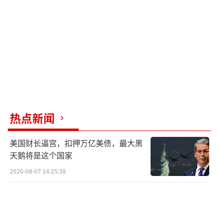
merica First”，刻意将忠诚对象从特朗普转移
到一种更抽象、更激进的意识形态。这是一场
高风险赌博，她押注的是共和党基层可能会对
特朗普产生疲劳，但并不愿意回到传统保守主
义。一旦这种情绪出现，格林将成为少数已经
提前占位的人。
犹他州州长斯宾塞·考克斯几乎不可能
热点新闻
赢，但他一定会被记住。在一个充满冲突的政
党中，温和派往往显得不合时宜。考克斯反对
美国财长逼宫，扣押万亿美债，最大黑
煽动、强调降温、公开批评社交媒体制造仇
天鹅将是这个国家
恨。这些立场在当下的共和党初选中几乎没有
2026-08-07 14:25:38
市场。但如果共和党在未来两年遭遇道德危机
与选举失败并行的局面，他会成为少数“可以
被用来讲新故事的人”。