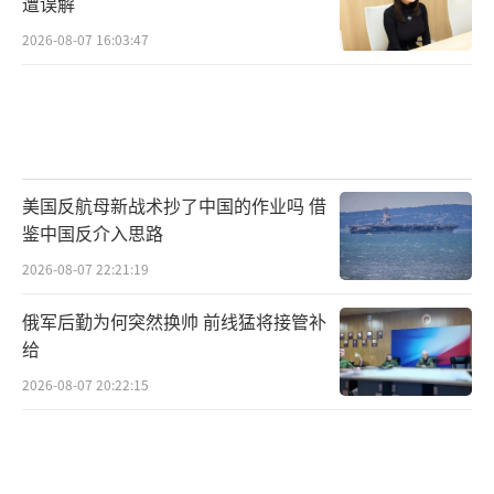
丽·泰勒·格林。她的辞职表面上像一次失
遭误解
败，实则是一种提前止损的权力重组。她意识
2026-08-07 16:03:47
到，在特朗普仍然掌控提名权和背书权的情况
下，留在体制内只会被慢慢消耗。退出反而给
了她重新定义身份的空间。格林不再自称MAG
A，而是刻意强调“America First”，将忠诚
美国反航母新战术抄了中国的作业吗 借
对象从特朗普个人转移到一种更抽象、更激
鉴中国反介入思路
进、也更可继承的意识形态符号上。这是一种
2026-08-07 22:21:19
对未来权力真空的预判式下注：如果共和党基
层开始对特朗普产生疲劳，但又拒绝回归传统
俄军后勤为何突然换帅 前线猛将接管补
给
保守主义，她将成为少数已经完成位置转换的
人。
2026-08-07 20:22:15
2025年的共和党权力结构表面上高度集
中，实际上已经开始出现分叉。所有关键人物