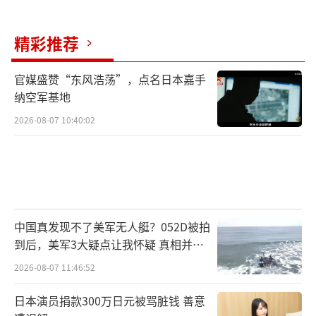
旦出现选举失利或中期选举反噬，继承人将不
精彩推荐
可避免地成为责任承载者。
国务卿鲁比奥的角色更加耐人寻味。他在
官媒盛赞“东风浩荡”，点名日本嘉手
纳空军基地
特朗普体系中获得了实权，却刻意回避任
2026-08-07 10:40:02
何“竞争者”的姿态。当特朗普提及“万斯与
卢比奥组合不可战胜”时，鲁比奥通过私下表
态迅速释放支持万斯的信号。这不是软弱，而
是一种对权力结构极为清醒的判断。鲁比奥明
白，在特朗普仍在场的情况下，任何“潜在继
中国真发现不了美军无人艇？052D被拍
承之争”都会被视为不忠。他选择成为一个可
到后，美军3大疑点让我怀疑 真相并非
靠的体制支点，而不是权力挑战者。
如此
2026-08-07 11:46:52
真正打破既有权力秩序的是前众议员玛乔
日本演员捐款300万日元被骂脏钱 善意