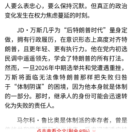
人要么表忠心，要么保持沉默。但真正的政治
变化发生在权力焦虑蔓延的时刻。
JD·万斯几乎为“后特朗普时代”量身定
做，拥有行政履历，在意识形态上高度对齐特
朗普，且更年轻、更有执行力。他在党内初选
民调中遥遥领先，学会了特朗普的所有打法。
然而，一旦2026年中期选举共和党遭遇重挫，
万斯将面临无法像特朗普那样把失败归咎
于“体制阴谋”的困境，因为他本身就是体制
的一部分。那时，继承人的身份可能会迅速转
化为失败的责任人。
马尔科·鲁比奥是体制派的幸存者，曾是
传统共和党的国际主义代表，后来迅速适应特
点击查看全文(剩余
80
%)