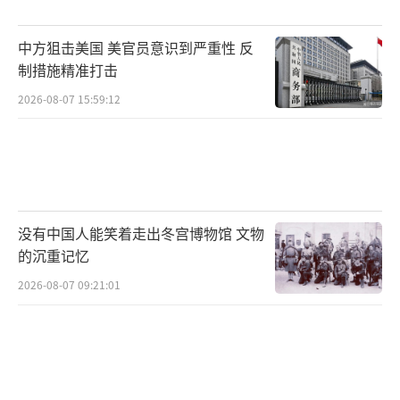
相比之下，共和党的州长们似乎集体消
中方狙击美国 美官员意识到严重性 反
失，德桑蒂斯、坎普、桑德斯、扬金的问题不
制措施精准打击
是政策失败或丑闻缠身，而是在2025年几乎没
2026-08-07 15:59:12
有留下任何政治记忆点。在特朗普主导的政党
中，“稳健治理”本身不是优势，竞争逻辑已
经被改写为“谁不可忽视”。从权力结构上
看，共和党即将迈入到“后特朗普预备期”，
没有中国人能笑着走出冬宫博物馆 文物
只是没人敢把这句话说出口。
的沉重记忆
最典型的例子是副总统万斯。他在制度上
2026-08-07 09:21:01
几乎是一个教科书式的继承人，但问题恰恰出
在“过于清晰”本身。万斯继承了特朗普的政
治资本，也继承了其最危险的政治负债——把整
个政党牢牢绑在冲突逻辑和身份政治之上。一