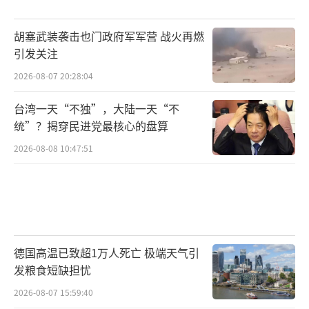
的行动都指向同一个事实：没有人敢否定特朗
普，但很多人已经在为“特朗普不再万能”的
胡塞武装袭击也门政府军军营 战火再燃
引发关注
那一天提前站位。
（责任编辑：卢其龙 CM0882）
2026-08-07 20:28:04
台湾一天“不独”，大陆一天“不
统”？揭穿民进党最核心的盘算
2026-08-08 10:47:51
德国高温已致超1万人死亡 极端天气引
发粮食短缺担忧
2026-08-07 15:59:40