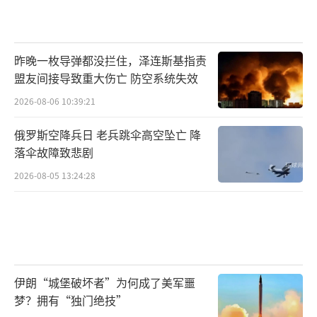
昨晚一枚导弹都没拦住，泽连斯基指责
盟友间接导致重大伤亡 防空系统失效
2026-08-06 10:39:21
俄罗斯空降兵日 老兵跳伞高空坠亡 降
落伞故障致悲剧
2026-08-05 13:24:28
伊朗“城堡破坏者”为何成了美军噩
梦？拥有“独门绝技”