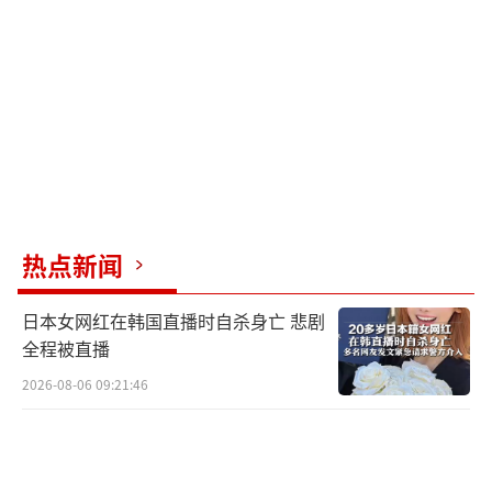
不能远离克里米亚半岛，导致其搜索范围受
限。因此，尽管乌克兰此次攻击让俄罗斯颜面
尽失，但从整体军事影响来看，并未对俄罗斯
构成重大打击。俄军在地面战场上的优势明
显，整体战场主动权掌握在俄军手中。无论是
在顿涅茨克、扎波罗热，还是第聂伯罗彼得罗
夫斯克，俄军都在不断推进。乌军对俄罗斯本
热点新闻
土及克里米亚半岛的袭击，更多是为了向西方
展示乌克兰依然拥有强大的战斗力，表明其仍
日本女网红在韩国直播时自杀身亡 悲剧
能对俄罗斯本土造成打击，通过这些袭击，乌
全程被直播
克兰试图获得国际关注，提醒北约继续支持。
2026-08-06 09:21:46
对俄罗斯来说，只要乌军的攻击不影响其
在乌克兰的战斗，俄罗斯有很强的忍耐力。乌