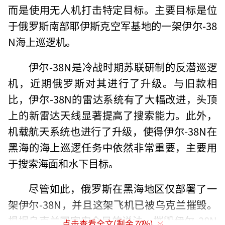
而是使用无人机打击特定目标。主要目标是位
于俄罗斯南部耶伊斯克空军基地的一架伊尔-38
N海上巡逻机。
伊尔-38N是冷战时期苏联研制的反潜巡逻
机，近期俄罗斯对其进行了升级。与旧款相
比，伊尔-38N的雷达系统有了大幅改进，头顶
上的新雷达天线显著提高了搜索能力。此外，
机载航天系统也进行了升级，使得伊尔-38N在
黑海的海上巡逻任务中依然非常重要，主要用
于搜索海面和水下目标。
尽管如此，俄罗斯在黑海地区仅部署了一
架伊尔-38N，并且这架飞机已被乌克兰摧毁。
根据乌克兰国家安全局的说法，摧毁伊尔-38N
点击查看全文(剩余
70
%)