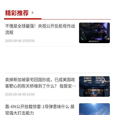
（责任编
辑：卢其龙 CM0882）
精彩推荐
不愧是全球最强！央视公开反航母作战
流程
2026-08-06 10:50:54
卖掉新加坡豪宅回国抄底，已成美国政
客靶心的陈天桥嗅到了什么？ 极致安全
的追寻
2026-08-06 09:19:50
轰-6N公开挂载惊雷-1导弹意味什么 展
现强大打击能力