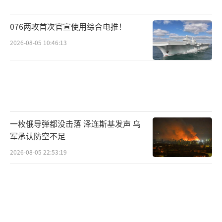
军的特种作战和大规模无人机攻击实际上依赖
北约的密切配合。乌克兰缺乏情报搜集和目标
076两攻首次官宣使用综合电推！
定位能力，北约在空天监视、导航、通信等方
2026-08-05 10:46:13
面提供了关键支持。乌军的攻击行动离不开北
约的情报支持与资源调配。俄罗斯明白与北约
直接对抗可能会带来更大的后果，尽管在言辞
上频频警告北约，但实际行动上尽量避免与北
约发生直接冲突，更愿意集中精力打击乌克
一枚俄导弹都没击落 泽连斯基发声 乌
兰，确保地面战场的胜利。
军承认防空不足
2026-08-05 22:53:19
北约在侦察、通信、指挥、控制和导航等
领域占有明显优势，而俄罗斯则在地面力量上
占优。双方的对抗实际上是在各自优势领域展
开，因此决胜点依然是在地面战场。俄军在地
面战场的优势决定了整体战争的走势。