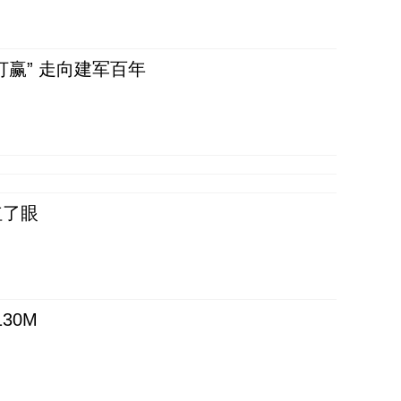
赢” 走向建军百年
红了眼
30M