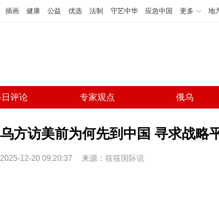
插画
健康
公益
优选
法制
守艺中华
应急中国
更多
地
每日评论
专家观点
俄乌
乌方访美前为何先到中国 寻求战略
2025-12-20 09:20:37
来源：
筱筱国际说