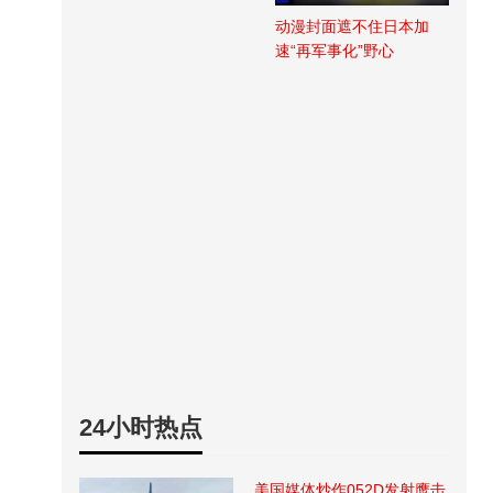
动漫封面遮不住日本加
速“再军事化”野心
24小时热点
美国媒体炒作052D发射鹰击