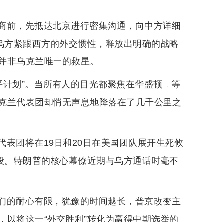
商前，先抵达北京进行密集沟通，向中方详细
了乌方紧跟西方的外交惯性，释放出明确的战略
并非乌克兰唯一的救星。
和平计划”。当所有人的目光都聚焦在华盛顿，等
克兰代表团却悄无声息地降落在了几千公里之
表团将在19日和20日在美国团队展开生死攸
手段。特朗普的核心幕僚近期与乌方通话时毫不
们的耐心有限，犹豫的时间越长，普京改变主
，以将这一“外交胜利”转化为赢得中期选举的