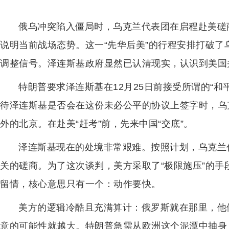
俄乌冲突陷入僵局时，乌克兰代表团在启程赴美磋
说明当前战场态势。这一“先华后美”的行程安排打破
调整信号。泽连斯基政府显然已认清现实，认识到美国
特朗普要求泽连斯基在12月25日前接受所谓的“
待泽连斯基是否会在这份未必公平的协议上签字时，乌
外的北京。在赴美“赶考”前，先来中国“交底”。
泽连斯基现在的处境非常艰难。按照计划，乌克兰代
关的磋商。为了这次谈判，美方采取了“极限施压”的
留情，核心意思只有一个：动作要快。
美方的逻辑冷酷且充满算计：俄罗斯就在那里，他
意的可能性就越大。特朗普急需从欧洲这个泥潭中抽身