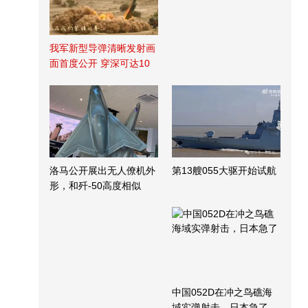
我军新型导弹清晰发射画
面首度公开 穿深可达10
米
洛马公开展出无人僚机外
第13艘055大驱开始试航
形，和歼-50高度相似
中国052D在冲之鸟礁海
域实弹射击，日本急了