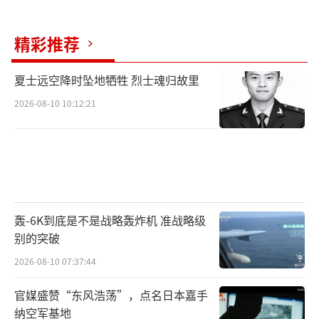
变及在拉美搞军事扩张。
精彩推荐
俄罗斯与委签署含国防内容的战略协议支
持马杜罗政府，具体军事合作未公开。俄伊尔-
夏士远空降时坠地牺牲 烈士魂归故里
76多次向委运送苏-30备件、防空组件，还暗示
2026-08-10 10:12:21
可能提供“口径”导弹。乌情报指出，俄上将
率120人“赤道特遣队”赴委指导士兵使用无人
机。12月2日，俄媒称马杜罗政权通过“石油换
武器”从伊朗获得新型无人机，或打破地区军
事平衡。
轰-6K到底是不是战略轰炸机 准战略级
别的突破
法、荷、英三国因担忧加勒比地区局势，
开始限制与美共享该地区情报，防止情报被用
2026-08-10 07:37:44
于非法袭击。联合国谴责美国在委附近海域袭
官媒盛赞“东风浩荡”，点名日本嘉手
击船只，呼吁双方克制，缓和紧张局势。美国
纳空军基地