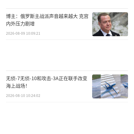
拉暂不敢与美彻底翻脸。
博主：俄罗斯主战派声音越来越大 克宫
特朗普表示美国或“很快”对委内瑞拉所
内外压力剧增
谓“毒贩”发动陆路攻势，暗示扩大“禁毒行
2026-08-09 10:09:21
动”，可能涉及墨西哥和哥伦比亚。美国的目
标不止委内瑞拉，而是整个拉美地区。美国新
版国家安全战略将其主要精力与战略重心转向
美洲，预示拉美可能迎来新一轮动荡。
无侦-7无侦-10和攻击-3A正在联手改变
委内瑞拉外长希尔警告，须警惕美国复
海上战场！
活“门罗主义”、全面掌控美洲大陆。美国国
2026-08-10 10:24:02
务卿鲁比奥等官员就“禁毒行动”向国会“八
人团”作机密汇报。近期，美国以“缉毒”为
由，在委内瑞拉附近加勒比海域部署多艘军舰
施压，委方多次指责美意图军事威胁、策动政