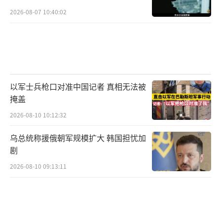
内部对特朗普政府向委施压也多有不满，华盛
2026-08-07 10:40:02
顿、纽约等60多个城市爆发抗议，反对对委动
武。民主党准备在国会采取行动，限制其“开
战权”。
委内瑞拉国民议会议长豪尔赫·罗德里格
以军士兵枪口对准中国记者 真相无法被
斯猛烈抨击国际刑事法院，称其偏袒明显，委
掩盖
内瑞拉已做好退出该机制的准备。罗德里格斯
2026-08-10 10:12:32
指出，国际刑事法院处理国际案件时受美国驱
乌总统称援俄朝军规模扩大 韩国担忧加
使，成为打击他国的工具。此次表态是在国民
剧
议会就退出《国际刑事法院罗马规约》相关法
2026-08-10 09:13:11
案辩论时作出，该法案需第二轮讨论获批后才
能生效。
战争无益，只会带来苦难与灾难。即便美