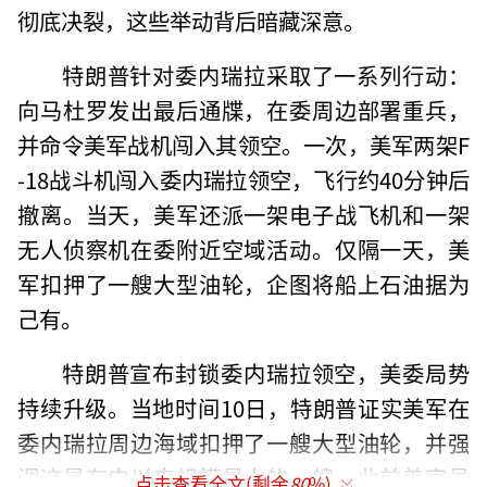
彻底决裂，这些举动背后暗藏深意。
特朗普针对委内瑞拉采取了一系列行动：
向马杜罗发出最后通牒，在委周边部署重兵，
并命令美军战机闯入其领空。一次，美军两架F
-18战斗机闯入委内瑞拉领空，飞行约40分钟后
撤离。当天，美军还派一架电子战飞机和一架
无人侦察机在委附近空域活动。仅隔一天，美
军扣押了一艘大型油轮，企图将船上石油据为
己有。
特朗普宣布封锁委内瑞拉领空，美委局势
持续升级。当地时间10日，特朗普证实美军在
委内瑞拉周边海域扣押了一艘大型油轮，并强
调这是有史以来规模最大的一艘。此前美官员
点击查看全文(剩余
80
%)