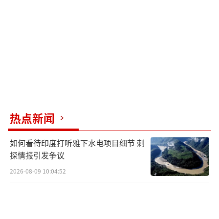
委油轮，这既加剧了美委紧张局势，也再次暴
露了美国妄图掠夺委油气资源的本质。特朗普
召集军政高层密商对委行动，随后美军战机闯
入委领空、扣押其油轮。特朗普称还有后续动
作，显示美对委施压未止，不排除采取更激进
手段。
此外，美国常以“打击犯罪集团”为借口
热点新闻
对委内瑞拉施压，此次美军机未经说明理由强
如何看待印度打听雅下水电项目细节 刺
闯其领空并扣押油轮，可谓“原形毕露”。特
探情报引发争议
朗普暗示可能会留下扣押的石油，符合其一贯
2026-08-09 10:04:52
作风，对委而言是危险信号。面对美军机闯入
领空或扣押油轮，委方均未立即应对，如派战
机拦截或支援油轮。特朗普据此判断，委内瑞