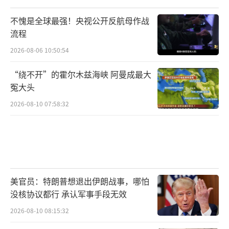
国军力强大，委内瑞拉也绝非易与之辈。一旦
不愧是全球最强！央视公开反航母作战
冲突爆发，美国必将承受重大打击与损失，甚
流程
至可能深陷战争泥沼。特朗普需慎重考虑接下
2026-08-06 10:50:54
来的行动。
（责任编辑：张佳鑫）
“绕不开”的霍尔木兹海峡 阿曼成最大
冤大头
2026-08-10 07:58:32
美官员：特朗普想退出伊朗战事，哪怕
没核协议都行 承认军事手段无效
2026-08-10 08:15:32