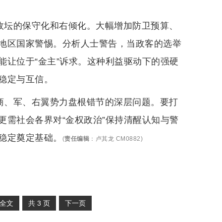
本政坛的保守化和右倾化。大幅增加防卫预算、
地区国家警惕。分析人士警告，当政客的选举
能让位于“金主”诉求。这种利益驱动下的强硬
稳定与互信。
、商、军、右翼势力盘根错节的深层问题。要打
更需社会各界对“金权政治”保持清醒认知与警
稳定奠定基础。
(
责任编辑
：
卢其龙 CM0882
)
全文
共
3
页
下一页