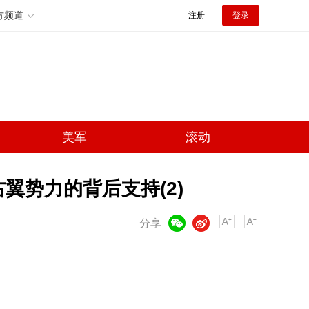
方频道
注册
登录
美军
滚动
翼势力的背后支持(2)
微信
微博
分享