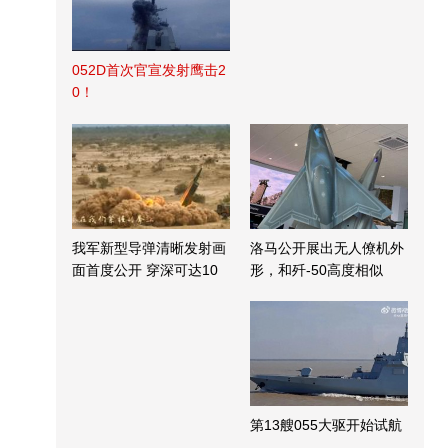
052D首次官宣发射鹰击2
0！
我军新型导弹清晰发射画
洛马公开展出无人僚机外
面首度公开 穿深可达10
形，和歼-50高度相似
米
第13艘055大驱开始试航