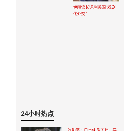
伊朗议长讽刺美国“戏剧
化外交”
24小时热点
刘和平：日本铆足了劲，要