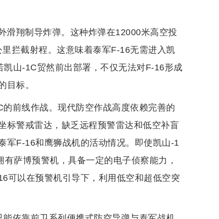
外滑翔制导炸弹。这种炸弹在12000米高空投
公里拦截射程。这意味着泰军F-16无需进入凯
凯山-1C贸然前出部署，不仅无法对F-16形成
的目标。
1C的前线作战。现代防空作战高度依赖完善的
坐标警戒雷达，缺乏远程预警雷达和低空补盲
军F-16和鹰狮战机的活动情况。即使凯山-1
拥有萨博预警机，具备一定的电子侦察能力，
16可以在预警机引导下，利用低空和超低空突
线只能依靠前卫系列便携式防空导弹与泰军战机