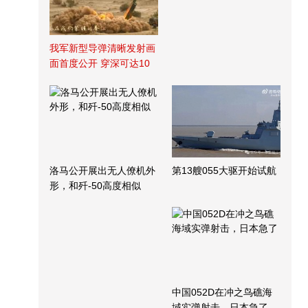
我军新型导弹清晰发射画
面首度公开 穿深可达10
米
洛马公开展出无人僚机外
第13艘055大驱开始试航
形，和歼-50高度相似
中国052D在冲之鸟礁海
域实弹射击，日本急了