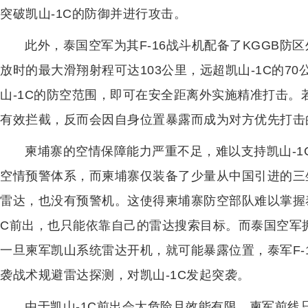
突破凯山-1C的防御并进行攻击。
此外，泰国空军为其F-16战斗机配备了KGGB防区
放时的最大滑翔射程可达103公里，远超凯山-1C的70
山-1C的防空范围，即可在安全距离外实施精准打击。若
有效拦截，反而会因自身位置暴露而成为对方优先打击
柬埔寨的空情保障能力严重不足，难以支持凯山-
空情预警体系，而柬埔寨仅装备了少量从中国引进的三
雷达，也没有预警机。这使得柬埔寨防空部队难以掌握泰
C前出，也只能依靠自己的雷达搜索目标。而泰国空军
一旦柬军凯山系统雷达开机，就可能暴露位置，泰军F-
袭战术规避雷达探测，对凯山-1C发起突袭。
由于凯山-1C前出会太危险且效能有限，柬军前