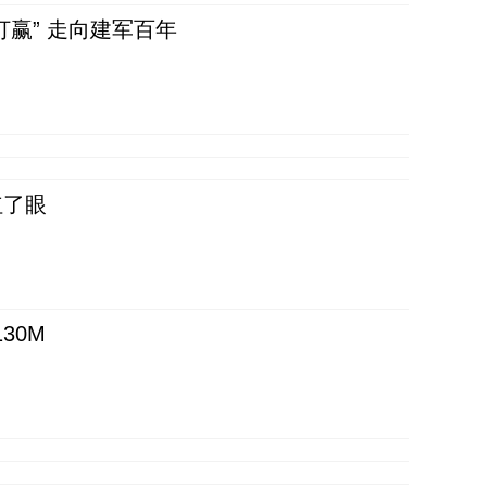
赢” 走向建军百年
红了眼
30M