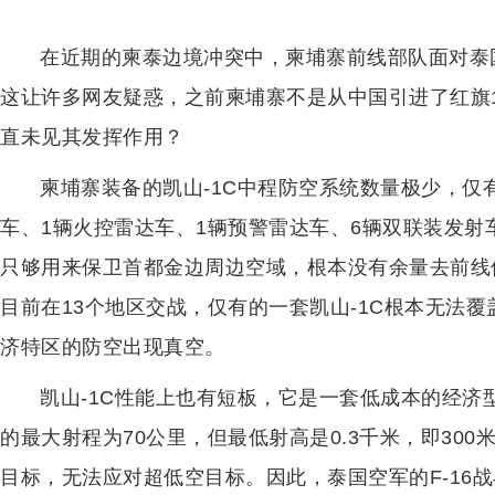
在近期的柬泰边境冲突中，柬埔寨前线部队面对泰
这让许多网友疑惑，之前柬埔寨不是从中国引进了红旗1
直未见其发挥作用？
柬埔寨装备的凯山-1C中程防空系统数量极少，仅
车、1辆火控雷达车、1辆预警雷达车、6辆双联装发
只够用来保卫首都金边周边空域，根本没有余量去前线
目前在13个地区交战，仅有的一套凯山-1C根本无法
济特区的防空出现真空。
凯山-1C性能上也有短板，它是一套低成本的经济
的最大射程为70公里，但最低射高是0.3千米，即30
目标，无法应对超低空目标。因此，泰国空军的F-16