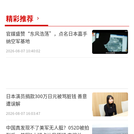
暂时现象。中国055的迭代速度、歼-16的规模
化列装，体现的是全产业链协同和战略耐心。
精彩推荐
美国国防工业协会报告指出，军工基础已“跌
入错误方向”。若无法解决制造业空心化、政
官媒盛赞“东风浩荡”，点名日本嘉手
纳空军基地
策短视和利益集团捆绑，未来恐怕连“追赶05
2026-08-07 10:40:02
5”都会成为奢望。博主：F-15EX提速暴露美国
军工困境 创新疲软与产能拉胯！
（责任编辑：卢其龙
CM0882）
日本演员捐款300万日元被骂脏钱 善意
遭误解
2026-08-07 16:03:47
中国真发现不了美军无人艇？052D被拍