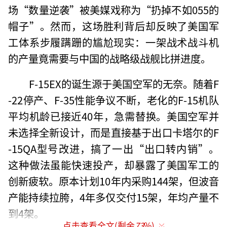
场“数量逆袭”被美媒戏称为“扔掉不如055的
帽子”。然而，这场胜利背后却反映了美国军
工体系步履蹒跚的尴尬现实：一架战术战斗机
的产量竟需要与中国的战略级战舰比拼进度。
F-15EX的诞生源于美国空军的无奈。随着F
-22停产、F-35性能争议不断，老化的F-15机队
平均机龄已接近40年，急需替换。美国空军并
未选择全新设计，而是直接基于出口卡塔尔的F
-15QA型号改进，搞了一出“出口转内销”。
这种做法虽能快速投产，却暴露了美国军工的
创新疲软。原本计划10年内采购144架，但波音
产能持续拉胯，4年多仅交付15架，年均产量不
到4架。
点击查看全文(剩余
73
%)