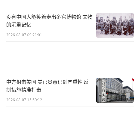
开工，各类军舰的维修工作也相继陷入“排队
没有中国人能笑着走出冬宫博物馆 文物
等修”的窘境，每年少造出10艘以上的舰艇战
的沉重记忆
力。劳动力流失更是致命伤。40年来，美国国
2026-08-07 09:21:01
防从业人数从300万锐减至110万，技术工人缺
口超过62万。在波音工厂接连发生的罢工和全
球供应链中断背景下，F-15EX的交付进一步被
拖慢。腐败问题同样深植体系：军工复合体通
过政治献金影响采购，天价订单换来的是F-15E
中方狙击美国 美官员意识到严重性 反
X座舱盖钻孔误差这类低级失误。
制措施精准打击
2026-08-07 15:59:12
竞争的本质是各个体系之间的对抗与时间
竞赛中的推陈出新。美国试图通过军备竞赛拖
垮对手，但如今自家武器项目却纷纷“烂
尾”。F-15EX超过055的数量只是战术层面的