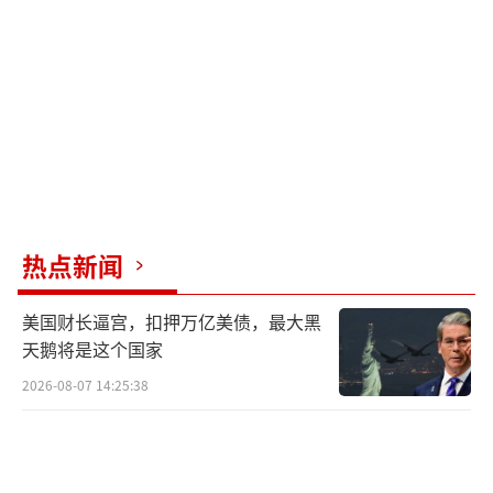
公里，可威胁航母编队；第二批次升级氮化镓
雷达和反导系统，第三批次甚至计划搭载电磁
炮。尽管“055”系列的造价已有所下降，但美
国的“星座”级护卫舰却因造价不断飙升、工
期拖延，近期甚至直接取消订单。令人瞠目结
舌的是，这两艘建成的“星座”级护卫舰的造
价竟然都比“055”还高。
热点新闻
根本原因在于美国军工体系的深层次问
美国财长逼宫，扣押万亿美债，最大黑
题，如技术陈旧、生产效率低、管理僵化等长
天鹅将是这个国家
期性根源性问题。供应链脆弱性在俄乌冲突中
2026-08-07 14:25:38
暴露无遗：155毫米炮弹月产仅1.4万枚，而俄
乌战场一天消耗就能掏空库存。
美国四大海军造船厂中仅有四家勉强正常