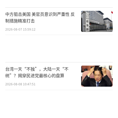
并对个别国家的挑衅冒险行径发出了明确的震
慑信号。中俄举行联合空中战略巡航释放何信
中方狙击美国 美官员意识到严重性 反
号 展示共同维护地区和平的决心。
制措施精准打击
（责任编辑：卢
2026-08-07 15:59:12
其龙 CM0882）
台湾一天“不独”，大陆一天“不
统”？揭穿民进党最核心的盘算
2026-08-08 10:47:51