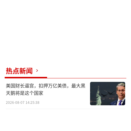
域，保持两国在相关海空域的态势感知与空中
军事存在。这一行动彰显了捍卫国家安全、维
护国家利益的坚定决心和强大能力，也发出了
中俄携手应对区域风险挑战、维护地区和平稳
定的明确信号，为地区和平注入更多正能量和
更大稳定性。
中俄第十次空中战略巡航是两国年度计划
热点新闻
内的联合军事行动，也是在某些国家加紧推进
美国财长逼宫，扣押万亿美债，最大黑
军事扩张、突破和平底线、妄图篡改历史、美
天鹅将是这个国家
化侵略、动摇战后国际秩序根基、加剧地区局
2026-08-07 14:25:38
势紧张动荡的特殊时期进行的。联合空中战略
巡航的时间点选择，向国际社会传递了两国共
同捍卫二战胜利成果和战后国际秩序的立场，