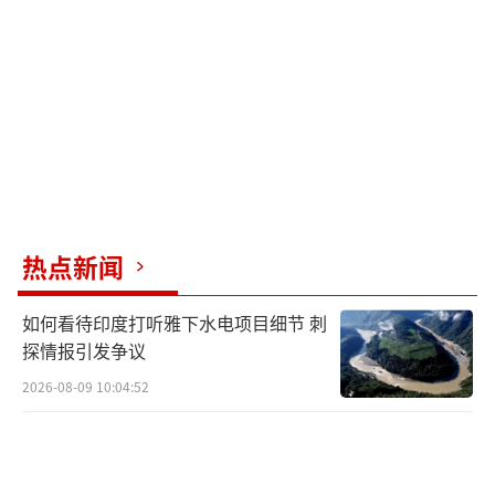
能力：俄军苏-35S为轰-6N提供护航，中方预警
机则为图-95MS提供目标指引。这种深度互操
作性的背后，是五年间10次巡航积累的战术信
任，预示着东北亚可能形成新的战略平衡。
军事分析人士注意到，此次巡航恰逢《中
俄睦邻友好合作条约》延期后的首个军事合作
窗口。相比往年象征性展示存在，本次行动中
热点新闻
轰-6N机队全程保持战斗编队，图-95MS更罕见
开启火控雷达。这些细节构成强烈的战略语
如何看待印度打听雅下水电项目细节 刺
法：当美国在亚太部署中程导弹时，中俄用巡
探情报引发争议
航航线在地图上划出了不容逾越的红线。
2026-08-09 10:04:52
随着第二十轮中俄战略安全磋商即将启
动，联合巡航释放的信号已超越军事范畴。中