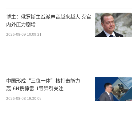
俄战略轰炸机的航迹既是对美日军事同盟的警
告，也是对单极霸权的立体否决。未来半
博主：俄罗斯主战派声音越来越大 克宫
年，“外交对表+军事亮剑”的组合拳或将成为
内外压力剧增
重塑地区安全架构的新常态。
（责任编辑：卢其龙 CM
2026-08-09 10:09:21
0882）
中国形成“三位一体”核打击能力
轰-6N携惊雷-1导弹引关注
2026-08-08 19:30:09