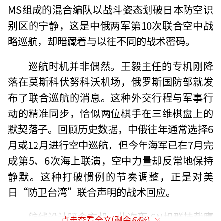
MS组成的混合编队以战斗姿态划破日本防空识
别区的宁静，这是中俄两军第10次联合空中战
略巡航，却暗藏着与以往不同的战术密码。
巡航时机并非偶然。王毅主任的专机刚降
落在莫斯科伏努科沃机场，俄罗斯国防部就发
布了联合巡航的消息。这种外交行程与军事行
动的精准同步，恰似两位棋手在三维棋盘上的
默契落子。回顾历史数据，中俄往年通常选择6
月或12月进行空中巡航，但今年海军已在7月完
成第5、6次海上联演，空中力量却反常地保持
静默。这种打破惯例的节奏调整，正是对美
日“防卫台湾”联合声明的战术回应。
航线设计暗含玄机。此次轰-6N机群挂载鹰
点击查看全文(剩余
64
%)