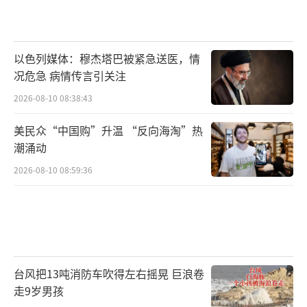
为当年的罪行道歉赔偿。人权组织也向联合国
提交报告，要求日本政府正视历史，妥善处理
战争遗留问题。不少国家的民众在社交平台上
以色列媒体：穆杰塔巴被紧急送医，情
发声，谴责日军的残暴，支持冲绳民众讨回公
况危急 病情传言引关注
道。曝日军二战曾引导美军轰炸平民 尘封档案
2026-08-10 08:38:43
揭露黑暗历史！
美民众“中国购”升温 “反向海淘”热
历史从来都不是任人打扮的小姑娘，27万
潮涌动
冲绳平民的生命不能白白牺牲。日本政府如果
2026-08-10 08:59:36
还抱着侥幸心理，继续掩盖和否认罪行，只会
遭到全世界的唾弃。现在档案已经公开，真相
就在眼前，是时候给那些死去的无辜者一个交
代，给历史一个交代了。只有正视历史，才能
台风把13吨消防车吹得左右摇晃 巨浪卷
避免悲剧重演，这是每个国家都应该明白的道
走9岁男孩
理。而对于我们来说，要永远记住这段黑暗的