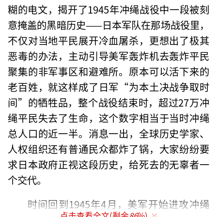
糊的电文，揭开了1945年冲绳战役中一段被刻
意掩盖的黑暗历史——日本军队在那场战役里，
不仅对当地平民展开冷血屠杀，更想出了极其
恶毒的办法，主动引导美军轰炸机去轰炸平民
聚集的非军事区和避难所。原本可以活下来的
老百姓，就这样成了日军“为本土决战争取时
间”的牺牲品，整个战役结束时，超过27万冲
绳平民失去了生命，这个数字相当于当时冲绳
总人口的近一半。消息一出，全球历史学家、
人权组织还有普通民众都炸了锅，大家纷纷要
求日本政府正视这段历史，给死去的无辜者一
个交代。
时间回到1945年4月，美军开始进攻冲绳
点击查看全文(剩余
86
%)