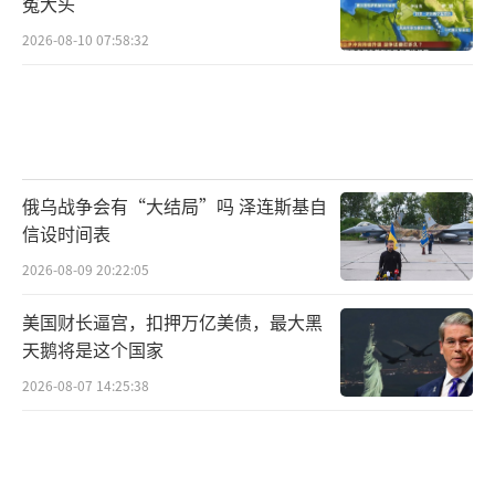
冤大头
军包围日军阵地时，日军指挥官没给她们任何
2026-08-10 07:58:32
撤退命令，反而下令“处理掉这些累赘”。有
的女学生被日军开枪扫射，有的被逼着拉响手
榴弹自杀，还有的被刺刀活活捅死。现在还活
着的宫城晴奶奶，每次说起当年的事都老泪纵
横，她的祖父就是在日军的枪口下，被迫亲手
俄乌战争会有“大结局”吗 泽连斯基自
用刀杀死了祖母和三个孩子。“日军拿着枪指
信设时间表
着我爷爷的头，说不杀家人就把全村人都杀
2026-08-09 20:22:05
光，我爷爷哭着动手后，自己也撞墙自杀
美国财长逼宫，扣押万亿美债，最大黑
了。”这样的家庭惨剧，在当时的冲绳数不胜
天鹅将是这个国家
数，日军就是用这种最残忍的方式，摧毁着平
2026-08-07 14:25:38
民的精神和生命。
美军后来在战地日记里记录过这样一幕：
他们攻占一处山洞时，发现里面堆满了平民的