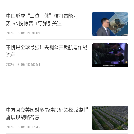
尸体，大多是妇女和孩子，而旁边还散落着日
中国形成“三位一体”核打击能力
军分发的手榴弹残骸。有个幸存的小女孩告诉
轰-6N携惊雷-1导弹引关注
美军士兵，日军说美国人会把她们折磨死，不
2026-08-08 19:30:09
如自杀“光荣”，可当她看到美军给她递来饼
干和水时，才明白自己被骗了。这些被日军灌
不愧是全球最强！央视公开反航母作战
流程
输“美军是恶魔”谎言的平民，到死都不知道
2026-08-06 10:50:54
自己是被自己国家的军队给出卖和杀害的。日
军的如意算盘打得很精，既想用平民消耗美军
的战斗力，又能借战争之名清除“异己”，但
他们忘了，历史总有真相大白的一天。
战后这么多年，日本政府不仅不承认这些
中方回应美国对多晶硅加征关税 反制措
施展现战略智慧
罪行，还一直在刻意掩盖和扭曲历史。他们在
2026-08-08 10:12:45
当年平民跳崖的地方立碑，把日军的暴行说成