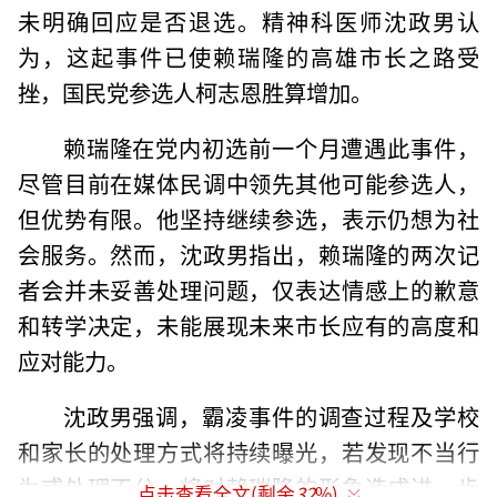
未明确回应是否退选。精神科医师沈政男认
为，这起事件已使赖瑞隆的高雄市长之路受
挫，国民党参选人柯志恩胜算增加。
赖瑞隆在党内初选前一个月遭遇此事件，
尽管目前在媒体民调中领先其他可能参选人，
但优势有限。他坚持继续参选，表示仍想为社
会服务。然而，沈政男指出，赖瑞隆的两次记
者会并未妥善处理问题，仅表达情感上的歉意
和转学决定，未能展现未来市长应有的高度和
应对能力。
沈政男强调，霸凌事件的调查过程及学校
和家长的处理方式将持续曝光，若发现不当行
为或处理不公，将对赖瑞隆的形象造成进一步
点击查看全文(剩余
32
%)