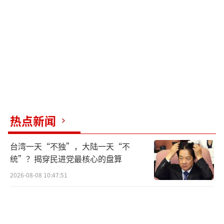
乌冲突的模糊地带，未来走向已清晰可见。短
期来看，和平谈判难以取得实质性突破，美乌
阵营反复修改的和平方案因未触及俄方核心诉
求，沦为无效斡旋。长期而言，冲突将进入稳
守加同化的持久战阶段，俄军将巩固已控制区
域，推进文化与制度融合，同时向乌克兰南部
等新俄罗斯规划区域拓展。俄方与西方的博弈
将长期化，欧洲加速军备扩张，美俄直接磋商
热点新闻
主导和平进程，乌克兰逐渐沦为被动接受者，
台湾一天“不独”，大陆一天“不
地区安全格局面临深度重构。
统”？揭穿民进党最核心的盘算
普京的强硬表态，本质是俄罗斯基于自身
2026-08-08 10:47:51
安全利益与战场现实的战略抉择。这一表态不
仅划定了冲突终结的核心条件，更重塑了俄乌
博弈的规则与边界。未来，任何绕过俄方核心