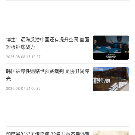
博主：远海反潜中国还有提升空间 直面
短板锤炼战力
2026-08-08 15:10:37
韩国被爆性贿赂世预赛裁判 足协丑闻曝
光
2026-08-07 14:00:32
印度暴发罕见传染病 22名儿童不幸遇难