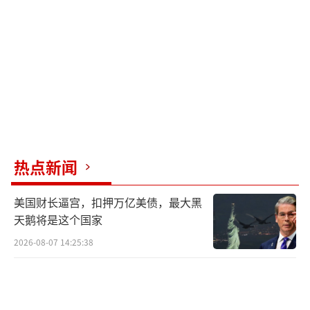
美国副国务卿兰道与日本外务事务次官船
越健裕通电话，重申了美国对美日同盟的承
诺，但通话记录未提及中国对高市早苗言论的
强硬回应。日本想要的美方力挺并未实现，特
朗普政府目前更关注巩固与中国的贸易协议，
并为特朗普明年春天的访华做准备。近段时
间，《华尔街日报》和日本《周刊文春》杂志
热点新闻
披露了特朗普在与高市早苗的通话中，要求后
美国财长逼宫，扣押万亿美债，最大黑
者克制涉台言论，建议她不要在台湾主权问题
天鹅将是这个国家
上挑衅中国。这显示高市早苗在涉台问题上明
2026-08-07 14:25:38
显陷入孤立，日本方面想扭转局面并不容易。
中日军机之间发生了什么 日方炒作雷达照射事
件。
（责任编辑：卢其龙 CM0882）