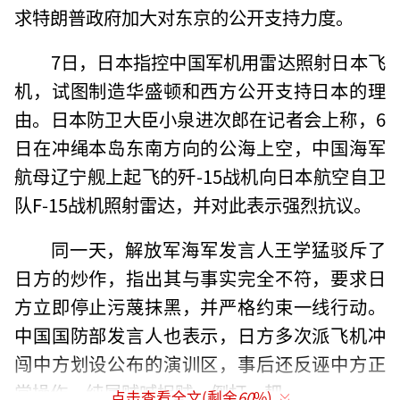
求特朗普政府加大对东京的公开支持力度。
7日，日本指控中国军机用雷达照射日本飞
机，试图制造华盛顿和西方公开支持日本的理
由。日本防卫大臣小泉进次郎在记者会上称，6
日在冲绳本岛东南方向的公海上空，中国海军
航母辽宁舰上起飞的歼-15战机向日本航空自卫
队F-15战机照射雷达，并对此表示强烈抗议。
同一天，解放军海军发言人王学猛驳斥了
日方的炒作，指出其与事实完全不符，要求日
方立即停止污蔑抹黑，并严格约束一线行动。
中国国防部发言人也表示，日方多次派飞机冲
闯中方划设公布的演训区，事后还反诬中方正
常操作，纯属贼喊捉贼、倒打一耙。
点击查看全文(剩余
60
%)