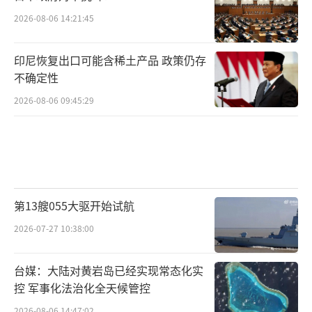
的正常训练如此紧张，还真的有必要！因为国
2026-08-06 14:21:45
防部刚刚宣布了中俄将在12月上旬进行第三次
反导联合演习。
印尼恢复出口可能含稀土产品 政策仍存
不确定性
但只是演习而已？又不是特指日本和“台
2026-08-06 09:45:29
独”。只能说日本非要给自己“加戏”、求锤
得锤。
外交部都说了，中国一贯奉行的是防御性
国防政策。说的再直白一点，就是你只要不招
惹，我们肯定不会开火的？
第13艘055大驱开始试航
2026-07-27 10:38:00
可一次次的警告和敲打，日本就是听不
懂？非要指望特朗普能救他们。难道没发现现
台媒：大陆对黄岩岛已经实现常态化实
在特朗普已经“见死不救”了吗？
控 军事化法治化全天候管控
2026-08-06 14:47:02