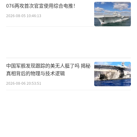
076两攻首次官宣使用综合电推！
2026-08-05 10:46:13
按照日本的说法，在6日下午的4点多和6点
多，被我两架歼-15分别进行了雷达多次照射。
而这两架歼-15正是从辽宁舰上起飞的。
小泉进次郎还称中国战机的行为超出了安
中国军舰发现跟踪的美无人艇了吗 揭秘
全飞行的“必要范畴”，属于“危险行为”？
真相背后的物理与技术逻辑
2026-08-06 20:53:51
众所周知，雷达照射就意味着空中锁定。
也就是说在此次的空中对峙中，如果日本所言
属实，那就已经代表中国战机已经对日本F-15
进行了锁定。