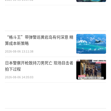
在特朗普最新发布的美国《国家安全战
略》中，“要在经济问题上跟中国合作共
赢”被明明白白写进了国家战略。
“格斗王”带弹警巡黄岩岛有何深意 精
算成本新策略
即便是特朗普想要增加其亚洲区域内的影
响力，他也只会更倾向于“台湾”。之所以这
2026-08-06 13:11:38
么说，是因为他刚刚撕毁承诺，签署了所谓的
日本警察开枪致持刀男死亡 现场目击者
《涉台法案》。
拍下过程
2026-08-06 14:35:03
但即便是他签署这个法案，也只是在
给“台独”释放信号。自己则还是高喊“一中
原则”的。并且他还呼吁日本这样的“盟
友”多加强军事力量，共同维护台海现状？