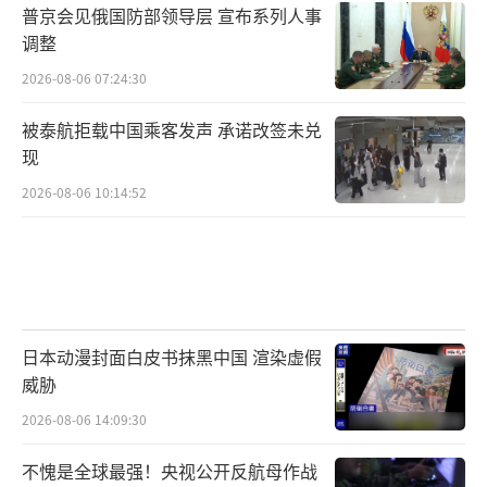
普京会见俄国防部领导层 宣布系列人事
其实这里面的话意思很多，就看我们怎么
调整
理解。你说他是好心吧？其实也行，毕竟字面
2026-08-06 07:24:30
意思就是要加强合作，避免因“台海”问题与
中国发生直接冲突。
被泰航拒载中国乘客发声 承诺改签未兑
现
2026-08-06 10:14:52
但背后的意思仔细琢磨，其实除了在扶
持“台独”，掏空台湾人民血汗钱外。也是在
怂恿日本扩军。但日本扩军是中俄绝对不允许
的，所以说，这里面也不乏挑拨的意味？
日本动漫封面白皮书抹黑中国 渲染虚假
威胁
大家有没有发现，最近高市“消失”了？
2026-08-06 14:09:30
这两天都是小泉进次郎在“出头”。这摆明了
就是怕高市出来再说错话，遭到中俄的“暴
不愧是全球最强！央视公开反航母作战