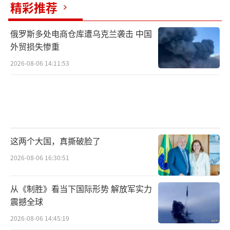
精彩推荐
那按照目前中日的紧张情况来看，“开
火”并不是不可能发生的事？
俄罗斯多处电商仓库遭乌克兰袭击 中国
外贸损失惨重
但小泉进次郎一直不说自家战机的问题，
2026-08-06 14:11:53
或者说没有明确表达出为什么日本战机会在公
海尾随我舰队。只是说对“此类事件的发生令
人深感遗憾”？
认怂就认怂，非要弄得“冠冕堂皇”？打
这两个大国，真撕破脸了
着“侦察任务”的幌子监视中国航母的航行轨
2026-08-06 16:30:51
迹，没被打下来不是应该“高兴”才对吗？
从《制胜》看当下国际形势 解放军实力
震撼全球
就这日本媒体为了“加戏”，还提出了两
2026-08-06 14:45:19