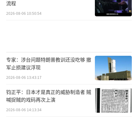
打”？
流程
2026-08-06 10:50:54
当然了，深陷“黑金丑闻”的高市，现在
也是自顾不暇！能不能保住首相的位子都难
说？
但即便如此，目前为止日本依旧是没有认
专家：涉台问题特朗普教训还没吃够 撤
错谢罪的态度。所以不管我们如何做，别人都
军止损建议浮现
是挑不出一点毛病的。
2026-08-06 13:43:17
可能唯一能让日本找回点自我安慰的，就
钧正平：日本才是真正的威胁制造者 贼
只能像小泉进次郎这样，没事给自己“加加
喊捉贼的戏码再次上演
戏”了？
（责任编辑：卢其龙 CM0882）
2026-08-06 14:13:34