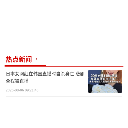
中国舰队的航行彻底让日本破防！日本防
长小泉进次郎今天凌晨2点就召开了紧急会议。
并且在会议中“痛批”中国战机用雷达照射日
本战机？
可自始至终他就是不说当时中国舰队是在
热点新闻
公海正常航行，而日本战机当时对辽宁舰进行
日本女网红在韩国直播时自杀身亡 悲剧
了非常逼近的“尾随”。
全程被直播
试想一下，两架日本F-15战机跟着辽宁舰
2026-08-06 09:21:46
飞，还是在公海上？别说是那雷达照它了，击
落都无可厚非？因为如此近的距离，我们完全
可以认为日本战机已经超出了正常的安全范
围！