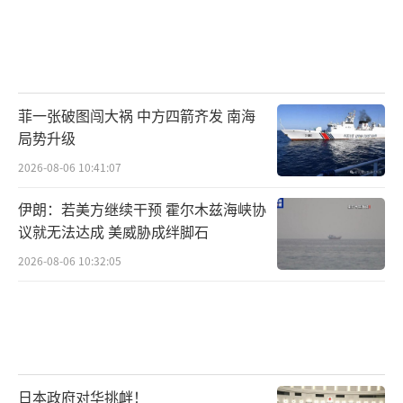
个第一次？同时日本自卫队官员还认为中国这
么做是为了对日军进行火力控制？
虽然我们不说，但这不是明摆着的事吗？
菲一张破图闯大祸 中方四箭齐发 南海
高市拒不撤回错误言论并谢罪，难道以为
局势升级
我们东海集结上百艘舰船，真的是为了正常训
2026-08-06 10:41:07
练吗？
伊朗：若美方继续干预 霍尔木兹海峡协
虽说中方已经表示过了，东海舰队集结只
议就无法达成 美威胁成绊脚石
是正常训练，不需要大惊小怪？但这也要看是
2026-08-06 10:32:05
对谁说的？
不过日本自卫队和“台军”因为中国舰队
日本政府对华挑衅！