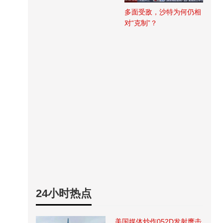
多面受敌，沙特为何仍相
对“克制”？
24小时热点
美国媒体炒作052D发射鹰击