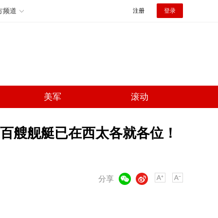
方频道
注册
登录
美军
滚动
百艘舰艇已在西太各就各位！
微信
微博
分享