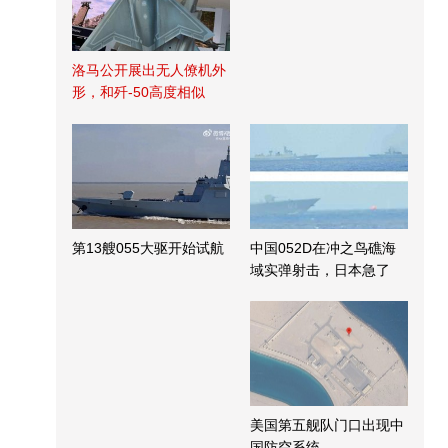
洛马公开展出无人僚机外
形，和歼-50高度相似
第13艘055大驱开始试航
中国052D在冲之鸟礁海
域实弹射击，日本急了
美国第五舰队门口出现中
国防空系统