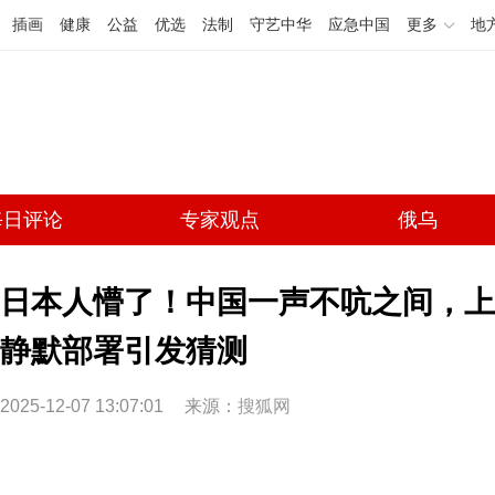
插画
健康
公益
优选
法制
守艺中华
应急中国
更多
地
每日评论
专家观点
俄乌
日本人懵了！中国一声不吭之间，上
静默部署引发猜测
2025-12-07 13:07:01
来源：
搜狐网