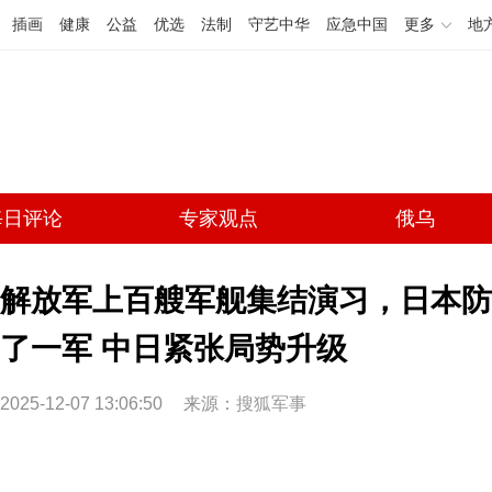
插画
健康
公益
优选
法制
守艺中华
应急中国
更多
地
每日评论
专家观点
俄乌
解放军上百艘军舰集结演习，日本防
了一军 中日紧张局势升级
2025-12-07 13:06:50
来源：
搜狐军事