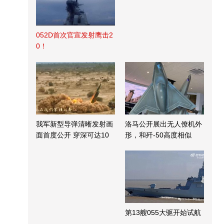
052D首次官宣发射鹰击2
0！
我军新型导弹清晰发射画
洛马公开展出无人僚机外
面首度公开 穿深可达10
形，和歼-50高度相似
米
第13艘055大驱开始试航