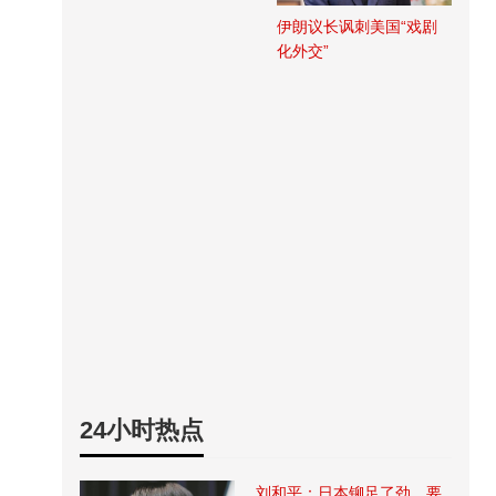
伊朗议长讽刺美国“戏剧
化外交”
24小时热点
刘和平：日本铆足了劲，要