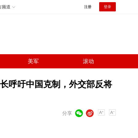
方频道
注册
登录
美军
滚动
长呼吁中国克制，外交部反将
微信
微博
分享