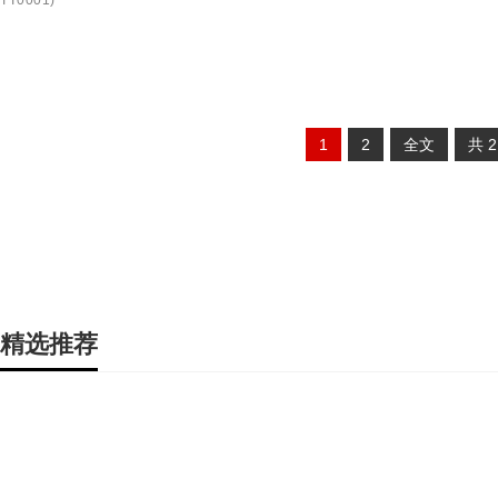
TT0001
)
1
2
全文
共
精选推荐