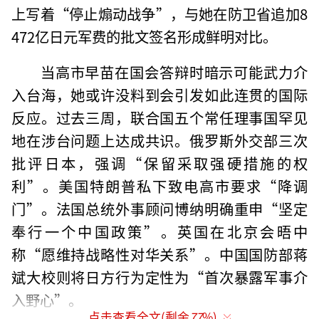
上写着“停止煽动战争”，与她在防卫省追加8
472亿日元军费的批文签名形成鲜明对比。
当高市早苗在国会答辩时暗示可能武力介
入台海，她或许没料到会引发如此连贯的国际
反应。过去三周，联合国五个常任理事国罕见
地在涉台问题上达成共识。俄罗斯外交部三次
批评日本，强调“保留采取强硬措施的权
利”。美国特朗普私下致电高市要求“降调
门”。法国总统外事顾问博纳明确重申“坚定
奉行一个中国政策”。英国在北京会晤中
称“愿维持战略性对华关系”。中国国防部蒋
斌大校则将日方行为定性为“首次暴露军事介
入野心”。
点击查看全文(剩余
77
%)