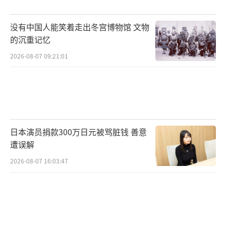
为“安全威胁”。这种投机行为连日本《产经
没有中国人能笑着走出冬宫博物馆 文物
新闻》都直言高市是“典型的机会主义者”。
的沉重记忆
支撑高市强硬姿态的是日本军力悄然升
2026-08-07 09:21:01
级。航空自卫队即将列装147架F-35战机，配
合“出云”“加贺”号准航母形成轻型航母战
斗群。海上自卫队配备射程1200公里战斧巡航
导弹。陆上自卫队更在西南岛屿强化电子战部
日本演员捐款300万日元被骂脏钱 善意
队。这些动作远超专守防卫范畴。前防卫大臣
遭误解
小野寺五典曾直言“台海冲突时日本将无条件
2026-08-07 16:03:47
配合美军协防”，2025年度防卫白皮书首次将
中国列为“安全威胁”。当高市声称要获取覆
盖中国大陆腹地的远程打击能力时，其军事野
心已暴露无遗。