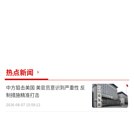
最大贸易伙伴，占日本外贸总额20%的中日贸
易额（3180亿美元）与东南亚国家的对华贸易
规模相比相形见绌。日本综合研究所数据显
示，若台海冲突导致航道封锁，日本GDP可能
暴跌15%-20%。当日本旅游业因紧张局势遭遇
订单下滑时，东南亚国家更不愿为东京的冒险
赌上自身稳定。
热点新闻
这位日本首位女首相的操作令人眼花缭
乱。对外，她让立宪民主党党首在国会暗
中方狙击美国 美官员意识到严重性 反
示“已意识到言论不妥”。对内却加速推动防
制措施精准打击
卫预算突破GDP2%红线，甚至启动修改“无核
2026-08-07 15:59:12
三原则”讨论。其策略充满矛盾，一边取消内
阁窜台计划，一边在西南岛屿部署导弹部队。
一边声称希望加强中日经贸，一边将中国列