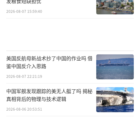
发粮食短缺担忧
台湾“地位未定”，这彻底撕碎了战略模糊外
2026-08-07 15:59:40
衣。中方将此举定性为三个“首次”：1945年
来日本领导人首次在正式场合将台湾有事与集
体自卫权关联，首次表达武装介入野心，首次
对中国发出武力威胁。当中国国防部警告
将“毫不留情迎头痛击”时，外交解决空间正
美国反航母新战术抄了中国的作业吗 借
在迅速关闭。
鉴中国反介入思路
（责任编辑：卢其龙 CM0882）
2026-08-07 22:21:19
中国军舰发现跟踪的美无人艇了吗 揭秘
真相背后的物理与技术逻辑
2026-08-06 20:53:51