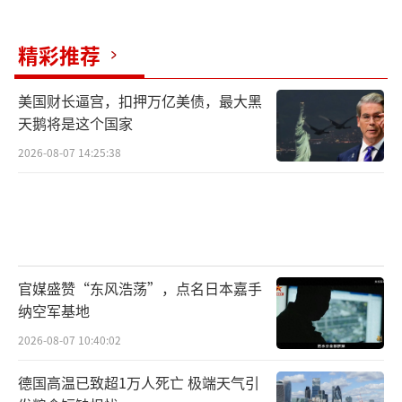
抗议浪潮从东京首相官邸前蔓延到官僚体
精彩推荐
系内部。外务省官员透露，高市言论并非部门
既定立场，而是“个人发挥”。前首相鸠山由
美国财长逼宫，扣押万亿美债，最大黑
纪夫引用《论语》“过则勿惮改”批评其损害
天鹅将是这个国家
国家利益；社民党党首福岛瑞穗直指言论“既
2026-08-07 14:25:38
违宪又违法”。国际反应同样强烈。捷克记者
赫列娜·科乔娃称高市论调“简直是无稽之
谈”。阿根廷前驻华大使牛望道警告此举将引
发严重后果。俄罗斯外交部发言人扎哈罗娃讽
刺日本“80年后仍不承认二战结果”。
官媒盛赞“东风浩荡”，点名日本嘉手
纳空军基地
日本几十年来的台海策略核心是“模
2026-08-07 10:40:02
糊”，永不明确表态是否军事介入。但高市公
德国高温已致超1万人死亡 极端天气引
开将台海有事与“存亡危机事态”挂钩，宣称