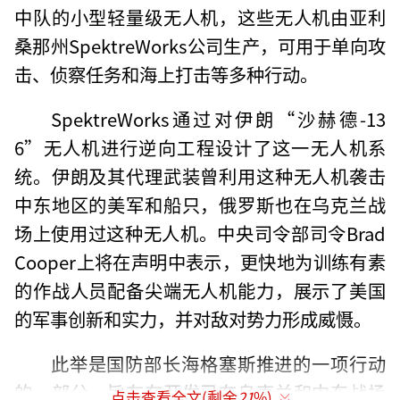
中队的小型轻量级无人机，这些无人机由亚利
桑那州SpektreWorks公司生产，可用于单向攻
击、侦察任务和海上打击等多种行动。
SpektreWorks通过对伊朗“沙赫德-13
6”无人机进行逆向工程设计了这一无人机系
统。伊朗及其代理武装曾利用这种无人机袭击
中东地区的美军和船只，俄罗斯也在乌克兰战
场上使用过这种无人机。中央司令部司令Brad
Cooper上将在声明中表示，更快地为训练有素
的作战人员配备尖端无人机能力，展示了美国
的军事创新和实力，并对敌对势力形成威慑。
此举是国防部长海格塞斯推进的一项行动
的一部分，旨在在开发已在乌克兰和中东战场
点击查看全文(剩余
21
%)