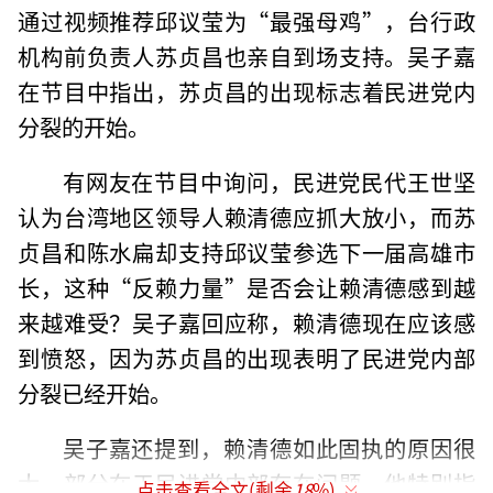
通过视频推荐邱议莹为“最强母鸡”，台行政
机构前负责人苏贞昌也亲自到场支持。吴子嘉
在节目中指出，苏贞昌的出现标志着民进党内
分裂的开始。
有网友在节目中询问，民进党民代王世坚
认为台湾地区领导人赖清德应抓大放小，而苏
贞昌和陈水扁却支持邱议莹参选下一届高雄市
长，这种“反赖力量”是否会让赖清德感到越
来越难受？吴子嘉回应称，赖清德现在应该感
到愤怒，因为苏贞昌的出现表明了民进党内部
分裂已经开始。
吴子嘉还提到，赖清德如此固执的原因很
大一部分在于民进党内部存在问题。他特别指
点击查看全文(剩余
18
%)