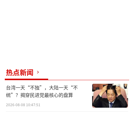
此，运-20理论上能够运输1到2架拆解后的歼-3
5战斗机。据报道，巴基斯坦计划购买30到40架
歼-35，第一批可能会在2025年年底交付。由于
歼-35的保密性较强，海运时间过长且自行飞行
不够隐蔽，空运成为更合适的选择。从产能上
看，中国完全有能力向巴基斯坦出口歼-35战斗
机。据分析，歼-35在启动第二条生产线后，年
热点新闻
产量已达到125架以上。巴基斯坦对第五代隐身
战斗机的需求迫切，歼-35能帮助其在南亚地区
台湾一天“不独”，大陆一天“不
维持与印度的军事力量平衡。由于巴基斯坦财
统”？揭穿民进党最核心的盘算
政状况不佳，中国可能以相对低廉的价格提供
2026-08-08 10:47:51
歼-35，首批价格大约会在几十亿美元之间。借
助现有的后勤保障和训练体系，巴基斯坦可以
轻松将这款战斗机融入自己的军队。如果这批