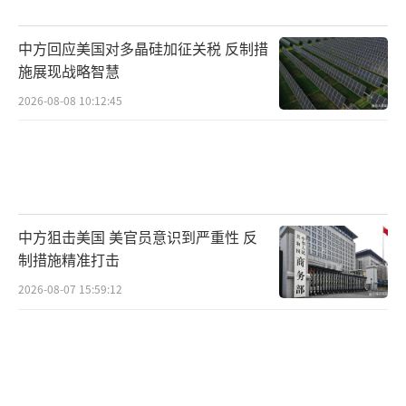
运输确实是歼-35的交付，那么根据运输规模推
算，可能是2到4架作为第一批交付用于初步测
中方回应美国对多晶硅加征关税 反制措
施展现战略智慧
试。今年7月，巴基斯坦官方曾否认购买歼-35
2026-08-08 10:12:45
的消息，但从多方资料来看，巴基斯坦是否有
足够的经费运营这种第五代战斗机仍存疑问。
中国国防部已明确宣布，近期将与巴基斯
坦举行代号为勇士-9的反恐联合军事演习，这
中方狙击美国 美官员意识到严重性 反
也是中巴年度军事合作的一个重要环节。因
制措施精准打击
此，也有可能是这些运-20运输机正在为这次联
2026-08-07 15:59:12
合演习提前运送中国陆军的特种作战部队和相
关物资。无论如何，中国向巴基斯坦出口歼-35
战斗机的可能性很大，巴基斯坦也可能成为中
国歼-35外贸版本的第一个用户。同时，沙特、