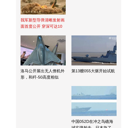
我军新型导弹清晰发射画
面首度公开 穿深可达10
米
洛马公开展出无人僚机外
第13艘055大驱开始试航
形，和歼-50高度相似
中国052D在冲之鸟礁海
域实弹射击，日本急了