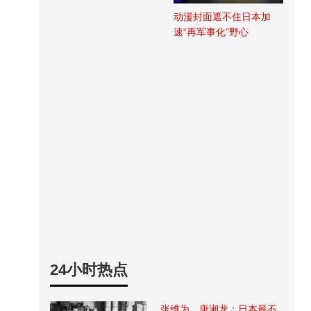
动漫封面遮不住日本加
速“再军事化”野心
24小时热点
张维为、唐湘龙：日本最不