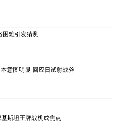
络困难引发猜测
本意图明显 回应日试射战斧
 巴基斯坦王牌战机成焦点