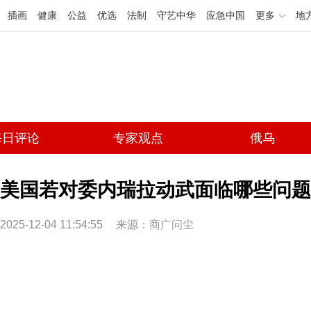
插画
健康
公益
优选
法制
守艺中华
应急中国
更多
地
每日评论
专家观点
俄乌
美国若对委内瑞拉动武面临哪些问题
2025-12-04 11:54:55
来源：
商广问尘