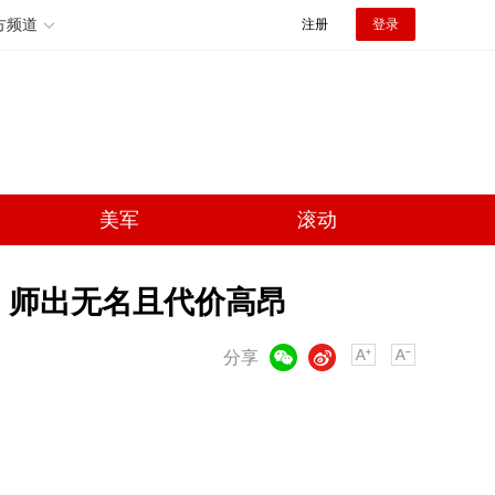
方频道
注册
登录
美军
滚动
 师出无名且代价高昂
微信
微博
分享