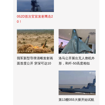
052D首次官宣发射鹰击2
0！
我军新型导弹清晰发射画
洛马公开展出无人僚机外
面首度公开 穿深可达10
形，和歼-50高度相似
米
第13艘055大驱开始试航