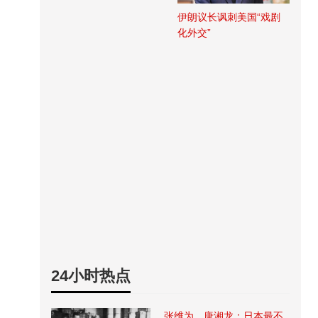
伊朗议长讽刺美国“戏剧
化外交”
24小时热点
张维为、唐湘龙：日本最不