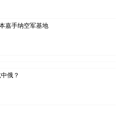
日本嘉手纳空军基地
抗中俄？