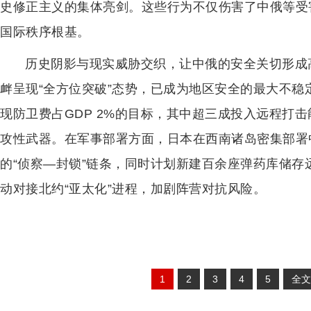
史修正主义的集体亮剑。这些行为不仅伤害了中俄等受
国际秩序根基。
历史阴影与现实威胁交织，让中俄的安全关切形成
衅呈现“全方位突破”态势，已成为地区安全的最大不
现防卫费占GDP 2%的目标，其中超三成投入远程打击
攻性武器。在军事部署方面，日本在西南诸岛密集部署
的“侦察—封锁”链条，同时计划新建百余座弹药库储
动对接北约“亚太化”进程，加剧阵营对抗风险。
1
2
3
4
5
全文