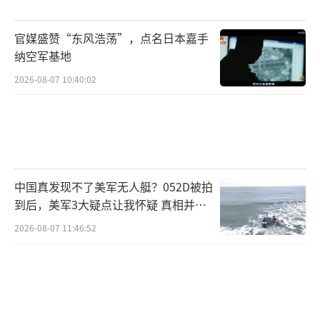
最终必将反噬自身利益。维护亚太和平稳定终
官媒盛赞“东风浩荡”，点名日本嘉手
究需要摒弃“以邻为壑”的战略，回归尊重历
纳空军基地
史与现实的理性轨道。
（责任编辑：卢其龙 CM0882）
2026-08-07 10:40:02
中国真发现不了美军无人艇？052D被拍
到后，美军3大疑点让我怀疑 真相并非
如此
2026-08-07 11:46:52