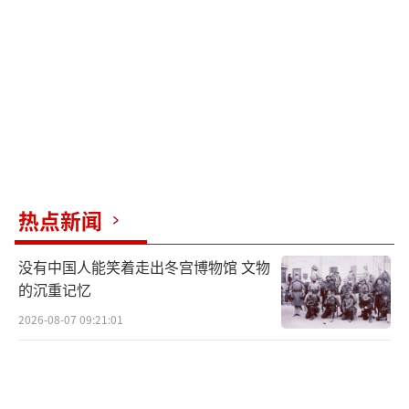
军战备状态，刻意与日本的冒险行径保持距
离。这种约束并非反对右倾本身，而是防止日
本的激进行为突破“可控范围”，避免美国被
迫为其鲁莽行为付出代价，本质仍是服务于自
身战略利益。
美国不会真正制止日本右倾，因为这一趋
势早已成为其亚太战略的重要组成部分。从冷
热点新闻
战时期的政策转向，到如今“印太战略”下的
深度绑定，美国始终将日本右倾化视为可利用
没有中国人能笑着走出冬宫博物馆 文物
的工具。但“纵犬容易收犬难”，日本右翼的
的沉重记忆
历史修正主义与军事扩张野心具有强烈自主
2026-08-07 09:21:01
性，长期纵容终将导致局势失控，不仅会激化
地区矛盾，还可能让美国陷入“养虎为患”的
困境。美国若持续以霸权逻辑算计地区安全，