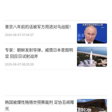
普京八年前的话被军方用进对乌战报！
2026-08-07 07:54:37
专家：朝鲜发射导弹，威慑日本意图明
显 回应日试射战斧
2026-08-07 08:29:39
韩国被爆性贿赂世预赛裁判 足协丑闻曝
光