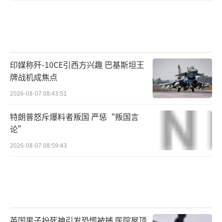
印媒称歼-10CE引西方兴趣 巴基斯坦王
牌战机成焦点
2026-08-07 08:43:51
特朗普怒斥爆料者叛国 严惩“叛国言
论”
2026-08-07 08:59:43
英国男子扮死神引发恐慌被捕 医院屋顶