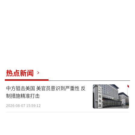
忽略了另一个关键因素：美国实际上并不打算
继续支持泽连斯基。乌克兰所需的大部分武
器、弹药和其他军事援助都依赖于美国的支
持，甚至连欧洲的防务体系也基本掌握在美国
手中。如今美国的态度是希望停火，因此欧洲
是否会一致支持乌克兰持续战斗下去仍存疑。
评论员：乌克兰可以失败但欧洲输不起 西方援
热点新闻
助成关键！
（责任编辑：卢其龙 CM0882）
中方狙击美国 美官员意识到严重性 反
制措施精准打击
2026-08-07 15:59:12