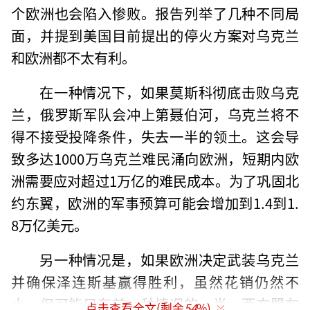
个欧洲也会陷入惨败。报告列举了几种不同局
面，并提到美国目前提出的停火方案对乌克兰
和欧洲都不太有利。
在一种情况下，如果莫斯科彻底击败乌克
兰，俄罗斯军队会冲上第聂伯河，乌克兰将不
得不接受投降条件，失去一半的领土。这会导
致多达1000万乌克兰难民涌向欧洲，短期内欧
洲需要应对超过1万亿的难民成本。为了巩固北
约东翼，欧洲的军事预算可能会增加到1.4到1.
8万亿美元。
另一种情况是，如果欧洲决定武装乌克兰
并确保泽连斯基赢得胜利，虽然花销仍然不
小，但可能只有前一种情况的一半。西方盟友
点击查看全文(剩余
54
%)