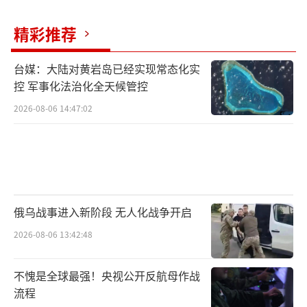
略，也没有对俄罗斯采取任何限制措施反而奖
励俄罗斯，所以并不能提供长期和平前景。
精彩推荐
未来潜在的商业合作方面，德米特里耶夫
台媒：大陆对黄岩岛已经实现常态化实
表示，美俄在北极地区几乎所有问题上都可以
控 军事化法治化全天候管控
合作。埃克森美孚高级副总裁尼尔·查普曼与
2026-08-06 14:47:02
俄罗斯石油公司总裁伊戈尔·谢钦讨论重返俄
罗斯“萨哈林1号”油气项目。此外，特朗普的
长子小唐纳德·特朗普的朋友詹特里·比奇洽
谈收购俄罗斯Novatek公司一个北极液化天然
气项目的股份。另一位特朗普的竞选捐款人斯
俄乌战事进入新阶段 无人化战争开启
蒂芬·P·林奇也在寻求参与竞标被炸毁的“北
2026-08-06 13:42:48
溪2号”管道。
（责任编辑：于浩淙 zx0176）
不愧是全球最强！央视公开反航母作战
流程