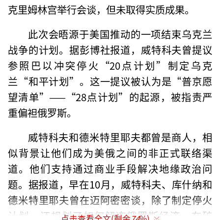
克里姆林宫举行会谈，但未取得实质成果。
此次会晤源于美国推动的一项结束乌克兰
战争的计划。据彭博社报道，威特科夫曾提议
参照巴以冲突停火“20点计划”制定乌克
兰“和平计划”。这一提议被认为是“普京愿
望清单”——“28点计划”的起源，被指责严
重偏袒俄罗斯。
威特科夫和德米特里耶夫都曾是商人，相
似背景让他们成为美俄之间的非正式联络渠
道。他们支持通过商业手段解决地缘政治问
题。据报道，早在10月，威特科夫、库什纳和
德米特里耶夫曾在迈阿密密谈，除了制定停火
计划，还规划了如何解冻俄罗斯经济。在矿
点击查看全文(剩余
74
%)