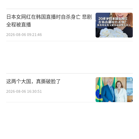
然气开采权，并提到在诺里尔斯克大型镍矿附
日本女网红在韩国直播时自杀身亡 悲剧
近以及西伯利亚地区开采稀土的机会。
全程被直播
美国和乌克兰签署矿产合作协议，指定美
2026-08-06 09:21:46
国国际开发金融公司为合作伙伴。对白宫许多
人来说，这种商业与地缘政治的模糊化是一种
策略而非错误。特朗普的主要顾问们认为，这
是让美国投资者在战后的新俄罗斯拿下利润丰
这两个大国，真撕破脸了
厚交易的机会，并以商业利益为和平提供保
2026-08-06 16:30:51
证。
然而，爱丁堡大学教授卢克·马奇指出，
特朗普的计划是灾难性的短视和偏见，因为美
国没有提供任何机制保护乌克兰未来免受侵