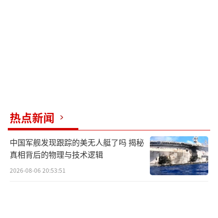
向白宫提交了一份数亿美元的商业项目清单，
而威特科夫则在莫斯科与普京进行了3小时的会
谈，并在美国驻俄大使馆向白宫作了简报。
西方领导人讨论“和平计划”时，波兰总
理图斯克直言：“我们知道这不关和平，这是
生意。”德米特里耶夫正推动一项计划，让美
国企业动用被冻结在欧洲的约3000亿美元俄央
热点新闻
行资产，用于美俄投资项目和美国主导的乌克
中国军舰发现跟踪的美无人艇了吗 揭秘
兰重建。美国和俄罗斯公司可以联合开发北极
真相背后的物理与技术逻辑
丰富的矿产资源，甚至执行火星探测任务。
2026-08-06 20:53:51
美国寻求增强稀土供应的“独立性”，普
京表示愿意与美国合作开发这些稀有矿产。俄
罗斯商人向美国同行提供鄂霍茨克海等地的天