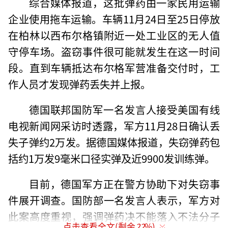
综合媒体报道，这批弹药由一家民用运输
企业使用拖车运输。车辆11月24日至25日停放
在柏林以西布尔格镇附近一处工业区的无人值
守停车场。盗窃事件很可能就发生在这一时间
段。直到车辆抵达布尔格军营准备交付时，工
作人员才发现弹药丢失并上报。
德国联邦国防军一名发言人接受美国有线
电视新闻网采访时透露，军方11月28日确认丢
失子弹约2万发。据德国媒体报道，失窃弹药包
括约1万发9毫米口径实弹及近9900发训练弹。
目前，德国军方正在警方协助下对失窃事
件展开调查。国防部一名发言人表示，军方对
此案高度重视，强调弹药决不能落入不法分子
点击查看全文(剩余
22
%)