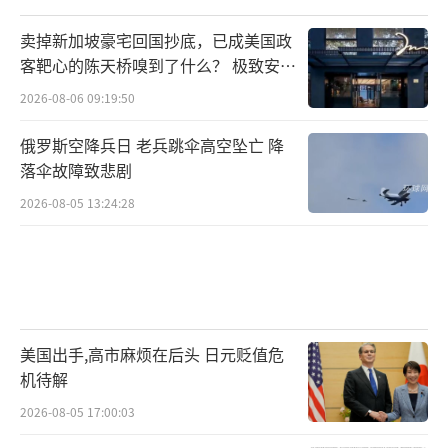
卖掉新加坡豪宅回国抄底，已成美国政
客靶心的陈天桥嗅到了什么？ 极致安全
的追寻
2026-08-06 09:19:50
俄罗斯空降兵日 老兵跳伞高空坠亡 降
落伞故障致悲剧
2026-08-05 13:24:28
美国出手,高市麻烦在后头 日元贬值危
机待解
2026-08-05 17:00:03