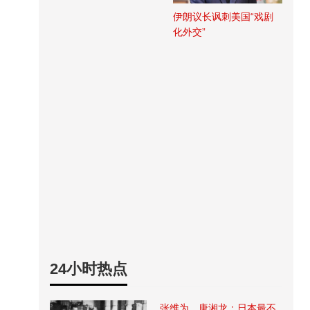
伊朗议长讽刺美国“戏剧
化外交”
24小时热点
张维为、唐湘龙：日本最不