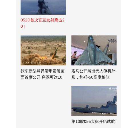
052D首次官宣发射鹰击2
0！
我军新型导弹清晰发射画
洛马公开展出无人僚机外
面首度公开 穿深可达10
形，和歼-50高度相似
米
第13艘055大驱开始试航