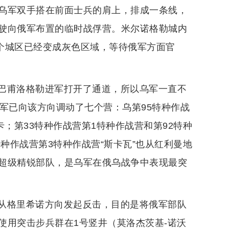
乌军双手搭在前面士兵的肩上，排成一条线，
驶向俄军布置的临时战俘营。米尔诺格勒城内
整个城区已经变成灰色区域，等待俄军方面官
巴甫洛格勒进军打开了通道，所以乌军一直不
军已向该方向调动了七个营：乌第95特种作战
；第33特种作战营第1特种作战营和第92特种
种作战营第3特种作战营“斯卡瓦”也从红利曼地
超级精锐部队，是乌军在俄乌战争中表现最突
从格里希诺方向发起反击，目的是将俄军部队
使用突击步兵群在1号竖井（莫洛杰茨基-诺沃