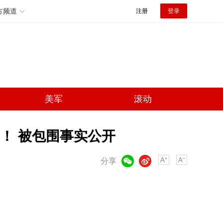
方频道
注册
登录
美军
滚动
！ 被包围事实公开
微信
微博
分享