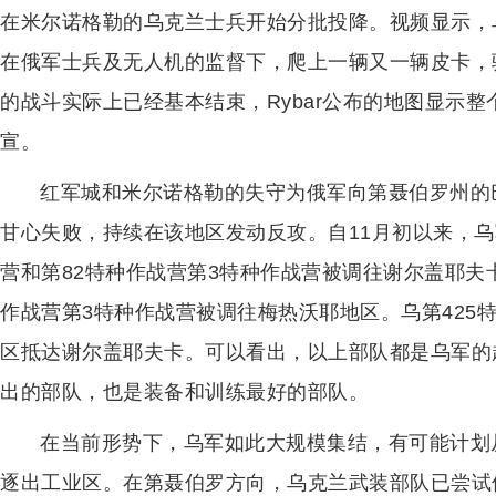
在米尔诺格勒的乌克兰士兵开始分批投降。视频显示，
在俄军士兵及无人机的监督下，爬上一辆又一辆皮卡，
的战斗实际上已经基本结束，Rybar公布的地图显示
宣。
红军城和米尔诺格勒的失守为俄军向第聂伯罗州的
甘心失败，持续在该地区发动反攻。自11月初以来，乌
营和第82特种作战营第3特种作战营被调往谢尔盖耶夫卡
作战营第3特种作战营被调往梅热沃耶地区。乌第425特
区抵达谢尔盖耶夫卡。可以看出，以上部队都是乌军的
出的部队，也是装备和训练最好的部队。
在当前形势下，乌军如此大规模集结，有可能计划
逐出工业区。在第聂伯罗方向，乌克兰武装部队已尝试