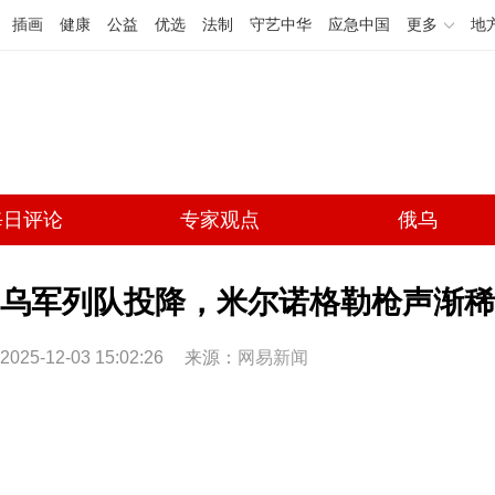
插画
健康
公益
优选
法制
守艺中华
应急中国
更多
地
每日评论
专家观点
俄乌
乌军列队投降，米尔诺格勒枪声渐稀
2025-12-03 15:02:26
来源：
网易新闻