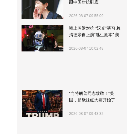
跟中国对抗到底
2026-08-07 09:55:09
嘴上叫嚣对抗 “汉光”演习 赖
清德亲自上演“逃生剧本” 美
军方围观“服务”
2026-08-07 10:02:48
“向特朗普同志致敬！”美
国，超级抹红大赛开始了
2026-08-07 09:43:32