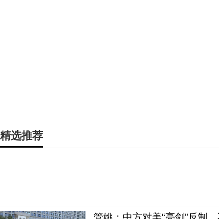
精选推荐
管姚：中方对美“亮剑”反制