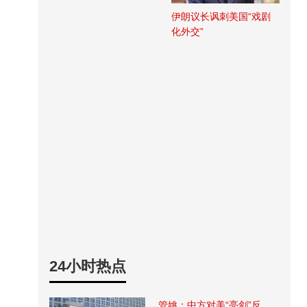
伊朗议长讽刺美国“戏剧
化外交”
24小时热点
管姚：中方对美“亮剑”反