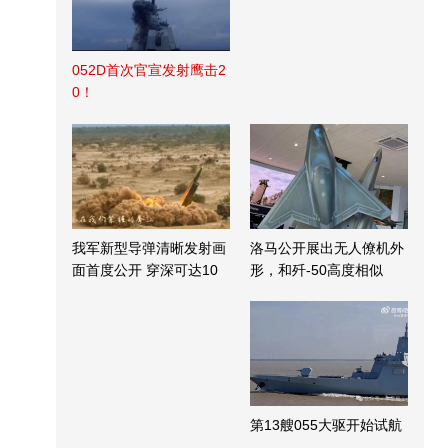
052D首次官宣发射鹰击2
0！
我军新型导弹清晰发射画
洛马公开展出无人僚机外
面首度公开 穿深可达10
形，和歼-50高度相似
米
第13艘055大驱开始试航