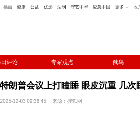
插画
健康
公益
优选
法制
守艺中华
应急中国
更多
地
每日评论
专家观点
俄乌
特朗普会议上打瞌睡 眼皮沉重 几次
2025-12-03 09:36:45
来源：
搜狐网