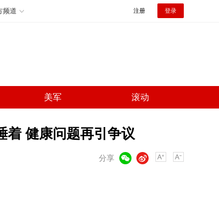
方频道
注册
登录
美军
滚动
睡着 健康问题再引争议
微信
微博
分享