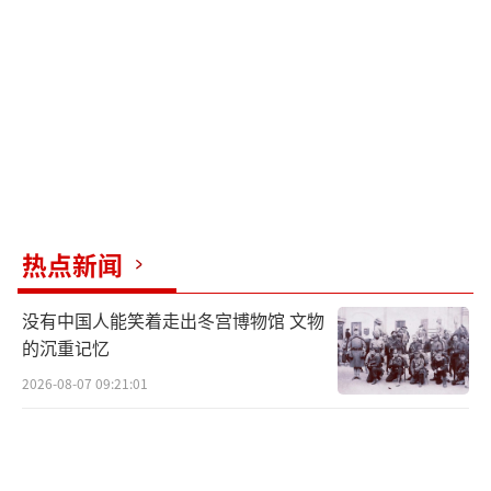
停止牛肉磋商，这直接打击了日本经济，东京
股市波动，汽车业担心稀土供应。
旅游警告进一步影响日本旅游业，中国游
客占日本入境四分之一，零售股跌幅超10%。1
1月21日，东京首相官邸前1700人抗议，要求
高市撤回言论。日本社会民主党党首福岛瑞穗
认为其言论违宪违法，前首相鸠山由纪夫引用
热点新闻
论语说“过则勿惮改”。立宪民主党、共产党
等在野党批评高市加剧紧张，要求道歉。
没有中国人能笑着走出冬宫博物馆 文物
的沉重记忆
尽管高市嘴硬，11月10日二次国会答询时
2026-08-07 09:21:01
坚称言论符合政府长期观点，无需修改。但在1
1月18日，日本外务省亚洲局局长金井正彰访华
磋商，中方敦促立即纠正。11月21日，傅聪再