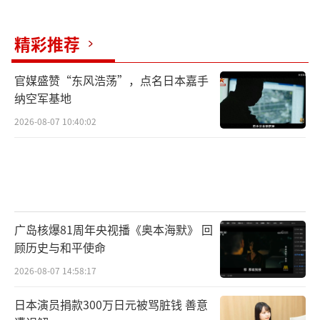
力的机会，打破信息茧房，让各国看到中国维
护主权的决心。
精彩推荐
这场风波暴露了日本同盟依附地位，经济
官媒盛赞“东风浩荡”，点名日本嘉手
上，日本第三季度增长停滞，水产链断开，汽
纳空军基地
车业担忧稀土供应。日本共产党田村智子反对
2026-08-07 10:40:02
将中日关系推向险境，福岛瑞穗呼吁纠错。国
际上，塞尔维亚研究所拉杰瓦茨称高市干涉内
政不安，美国教授莫雷蒂建议道歉。后续，日
本需实质收回言论，停止挑衅，否则中方反制
将继续，从经贸到人文皆有空间。中国借此机
广岛核爆81周年央视播《奥本海默》 回
顾历史与和平使命
会稳战后秩序，深化周边合作，推动亚太和
2026-08-07 14:58:17
谐。
（责任编辑：卢其龙 CM0882）
日本演员捐款300万日元被骂脏钱 善意