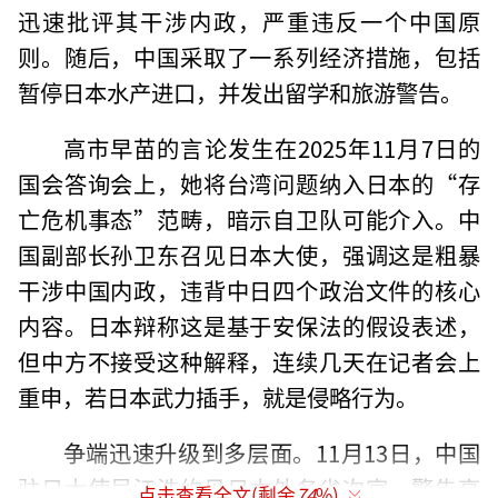
迅速批评其干涉内政，严重违反一个中国原
则。随后，中国采取了一系列经济措施，包括
暂停日本水产进口，并发出留学和旅游警告。
高市早苗的言论发生在2025年11月7日的
国会答询会上，她将台湾问题纳入日本的“存
亡危机事态”范畴，暗示自卫队可能介入。中
国副部长孙卫东召见日本大使，强调这是粗暴
干涉中国内政，违背中日四个政治文件的核心
内容。日本辩称这是基于安保法的假设表述，
但中方不接受这种解释，连续几天在记者会上
重申，若日本武力插手，就是侵略行为。
争端迅速升级到多层面。11月13日，中国
驻日大使吴江浩约见日本外务省次官，警告高
点击查看全文(剩余
74
%)