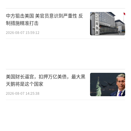
次致函联合国，重申中方自卫权。11月24日，
中美通电话交换台海意见，特朗普次日致电高
中方狙击美国 美官员意识到严重性 反
市，劝说收敛。
制措施精准打击
2026-08-07 15:59:12
11月26日，高市在国会党首会上改口，表
示日本根据旧金山和约放弃权限，无权认定台
湾地位。11月27日，外交部发言人郭嘉昆反
驳，指出回避开罗宣言是错上加错。
美国财长逼宫，扣押万亿美债，最大黑
高市的言论本意是为右翼路线加码，巩固
天鹅将是这个国家
国内支持，结果却帮了中国两个大忙。首先，
2026-08-07 14:25:38
它敲醒了人们对历史的记忆，2025年正值世界
反法西斯战争胜利80周年，高市言论激发了全
国反思，使和平年代的人们更明白和平来之不
易。其次，高市给了中国向世界展示决心和实