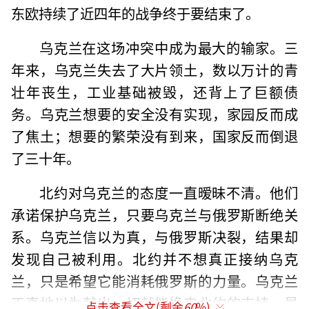
东欧持续了近四年的战争终于要结束了。
乌克兰在这场冲突中成为最大的输家。三
年来，乌克兰失去了大片领土，数以万计的青
壮年丧生，工业基础被毁，还背上了巨额债
务。乌克兰想要的安全没有实现，家园反而成
了焦土；想要的繁荣没有到来，国家反而倒退
了三十年。
北约对乌克兰的态度一直暧昧不清。他们
承诺保护乌克兰，只要乌克兰与俄罗斯断绝关
系。乌克兰信以为真，与俄罗斯决裂，结果却
发现自己被利用。北约并不想真正接纳乌克
兰，只是希望它能消耗俄罗斯的力量。乌克兰
天真地以为献出一切就能换来北约的支持，最
点击查看全文(剩余
60
%)