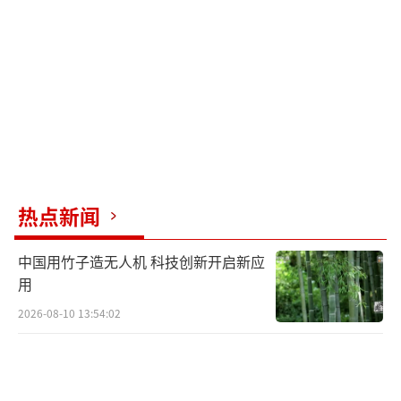
俄罗斯的实力。尽管俄罗斯在某些方面落后，
但它拥有强大的资源和韧性。最后，乌克兰把
国家的发展和安全寄托在第三方身上，这是最
根本的错误。
现在的局面很清楚，无论和平计划如何修
改，泽连斯基大概率会签署。俄乌冲突迟早会
结束，但乌克兰将付出惨重代价。失去的不仅
热点新闻
是领土和生命，还有国家的未来。乌克兰用国
中国用竹子造无人机 科技创新开启新应
运证明了一个道理：把国家命运寄托在他人的
用
施舍上，注定会输得一无所有。这个教训深刻
2026-08-10 13:54:02
且惨痛，希望其他国家能从中吸取经验。跟俄
死磕3年多乌得到了什么 满盘皆输的代价。
（责
任编辑：卢其龙 CM0882）