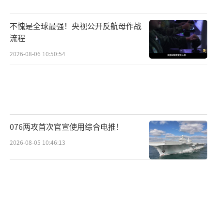
钓鱼岛是中国的，这是历史事实和法理现
实。中国海警依法驱离日方非法船只，是一次
不愧是全球最强！央视公开反航母作战
正当的主权宣示，警示所有侵权挑衅者注定失
流程
败。日方应认清现实，回到对话协商解决争议
2026-08-06 10:50:54
的正确轨道，这才是符合地区国家共同利益的
道路。
（责任编辑：卢其龙 CM0882）
076两攻首次官宣使用综合电推！
2026-08-05 10:46:13