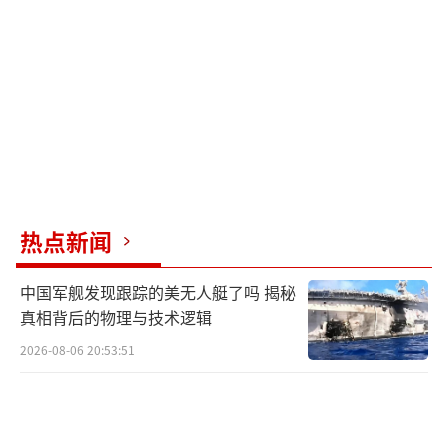
理解和支持。中国海警的维权执法不仅维护了
国家利益，也维护了国际秩序和地区规则。这
次依法行动向世界宣告：中国有坚定意志、充
分信心和足够能力捍卫国家领土和海域。
新闻发言人刘德军的声明简短而有
力：“中国海警将持续在钓鱼岛海域开展维权
执法活动。”这意味着中国海警的执法行动将
热点新闻
是常态化、制度化的主权行使。中国海警舰艇
日夜巡航，守护着祖国的蓝色国土，既是移动
中国军舰发现跟踪的美无人艇了吗 揭秘
的“海上界碑”，也是和平的盾牌。面对侵权
真相背后的物理与技术逻辑
行径，中国有全套法律工具和执法力量予以应
2026-08-06 20:53:51
对，这种坚定态度是维护地区长久和平最可靠
的保障。