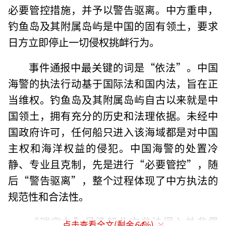
必要管控措施，并予以警告驱离。中方重申，
钓鱼岛及其附属岛屿是中国的固有领土，要求
日方立即停止一切侵权挑衅行为。
事件通报中最关键的词是“依法”。中国
海警的执法行动基于国际法和国内法，旨在正
当维权。钓鱼岛及其附属岛屿自古以来就是中
国领土，拥有充分的历史和法理依据。未经中
国政府许可，任何船只进入该海域都是对中国
主权和海洋权益的侵犯。中国海警的处置冷
静、专业且克制，先是进行“必要管控”，随
后“警告驱离”，整个过程体现了中方执法的
规范性和合法性。
“瑞宝丸”号渔船此次非法闯入并非偶
点击查看全文(剩余
64
%)