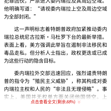
犯罪团伙，严禁进入委内瑞拉及其周边空域。
他明确写道：“请视委内瑞拉上空及周边空域
为全部封闭。”
这一声明标志着特朗普政府加紧推动委内
瑞拉总统尼古拉斯·马杜罗下台的最新举措。
表面上看，美方强调此举旨在遏制非法移民和
毒品走私，但分析人士指出，政权更迭或已成
为这些行动的隐含目标。
委内瑞拉外交部迅速回应，强烈谴责特朗
普的指令为“殖民主义威胁”，称其构成对委
内瑞拉主权和人民的“非法且无理侵略”。事
实上，美国并无权单方面关闭他国领空。上
点击查看全文(剩余
88
%)
周，美国联邦航空管理局（FAA）已警告主要航