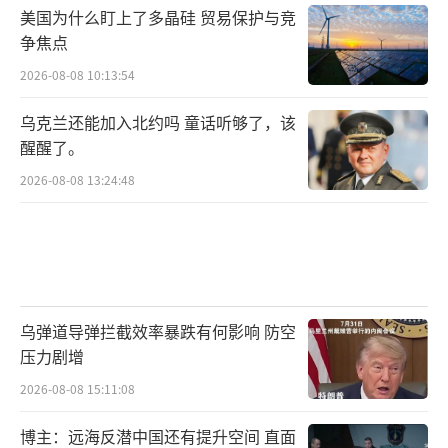
0%，但局部冲突（如空袭或特种部队突袭）风
美国为什么盯上了多晶硅 贸易保护与竞
险高企超50%。特朗普周四暗示“陆上行动即
争焦点
将开始”，上周已与马杜罗通话，显示“胡萝
2026-08-08 10:13:54
卜加大棒”并用。美军“南方矛行动”已击沉2
乌克兰还能加入北约吗 童话听够了，该
0余艘“毒船”，致80余人死亡，目标锁定毒品
醒醒了。
仓库或石油设施。若马杜罗拒绝对话，美可能
2026-08-08 13:24:48
先发导弹打击，避开地面部队。
障碍在于国会未授权战争，民主党及部分
共和党人反对“新冲突”。马杜罗已动员民
兵、部署苏霍伊战机，强调“游击战”准备。
乌弹道导弹拦截效率暴跌有何影响 防空
外部因素更复杂，俄罗斯等国可能提供情报、
压力剧增
经济援助，伊朗或卷入代理冲突。X平台最新讨
2026-08-08 15:11:08
论显示，马杜罗团队“疯狂求和”，特朗普阵
营却欢呼“他怕了”。这是一场“胆小鬼游
博主：远海反潜中国还有提升空间 直面