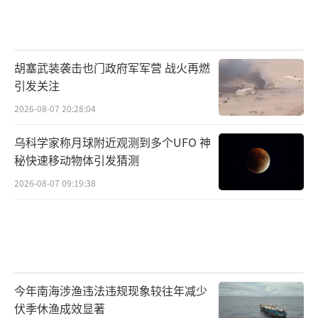
对委民众而言，无论结局，短期乱局难避：人
权打压加剧，经济雪上加霜。马杜罗宣称“不
可战胜”，但如咖啡馆服务员所言，“谁知道
胡塞武装袭击也门政府军军营 战火再燃
呢”，不确定性，正是其最大筹码。
引发关注
特朗普的围猎或成“双刃剑”，胜则重振
2026-08-07 20:28:04
美威，败则酿拉美新泥潭。东方大国需警惕溢
乌科学家称月球附近观测到多个UFO 神
出效应，平衡能源与外交。局势如棋，下一子
秘快速移动物体引发猜测
落，谁主沉浮？
2026-08-07 09:19:38
今年南海涉渔违法违规现象较往年减少
（责任编辑：卢其龙 CM0882）
伏季休渔成效显著