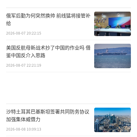
有投资，俄罗斯为委提供S-300防空系统。特朗
俄军后勤为何突然换帅 前线猛将接管补
普的“殖民威胁”叙事（委方用词）暴露了单
给
边主义本质：不惜绕过联合国，测试全球底
2026-08-07 20:22:15
线。
美国反航母新战术抄了中国的作业吗 借
对另一个东方大国而言，此局敏感：委内
鉴中国反介入思路
瑞拉是大国在拉美最大债权国，若乱局升级，
2026-08-07 22:21:19
可能影响重大战略及能源安全。但美若得逞，
将释放“后院不容挑战”的信号，波及大国和
美国在拉美博弈。
沙特土耳其巴基斯坦签署共同防务协议
加强集体威慑力
马杜罗的结局会怎样？
2026-08-08 10:09:13