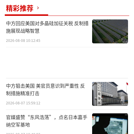
为“外国恐怖组织”。这些并非单纯缉毒，而
精彩推荐
是多管齐下的“混合战”：军事威慑、经济制
中方回应美国对多晶硅加征关税 反制措
裁与情报渗透相结合。
施展现战略智慧
特朗普的真实意图可拆解为三层：一是国
2026-08-08 10:12:45
内政治得分。边境移民与芬太尼危机是美国选
民痛点，特朗普借此强化“美国优先”形象，
转移巴以、俄乌等外交烂摊子的注意力。二是
资源与影响力争夺。委内瑞拉拥有全球最大石
中方狙击美国 美官员意识到严重性 反
油储量（约3000亿桶），特朗普视其为“后
制措施精准打击
院”，不容俄伊以及东方大国等染指，委内瑞
2026-08-07 15:59:12
拉已成为大国重要战略节点及伊朗石油转运
站，美方担忧此将削弱其拉美霸权。三是测
官媒盛赞“东风浩荡”，点名日本嘉手
纳空军基地
试“进攻优先”国防新政。特朗普推动国防部