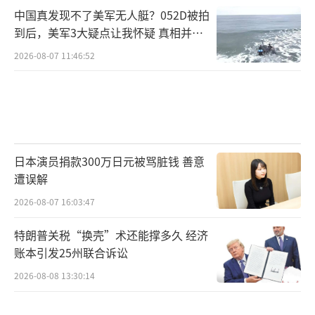
中国真发现不了美军无人艇？052D被拍
到后，美军3大疑点让我怀疑 真相并非
马杜罗结局取决于“耐力赛”结果：短期3
如此
-6月顽强撑住概率高，但长期下台几率大。他
2026-08-07 11:46:52
已证明韧性——过去十年，经济崩盘、政变失
败、制裁围堵均未击垮。近期，他穿军装挥
剑、动员民兵，借美威胁煽动民族主义，转移
国内不满。X上流传其飞机“逃往巴西边境”传
日本演员捐款300万日元被骂脏钱 善意
闻，但未证实。
遭误解
2026-08-07 16:03:47
有三种可能。一、谈判妥协，马杜罗“软
着陆”，18个月内交权，换取豁免。二、宫廷
特朗普关税“换壳”术还能撑多久 经济
政变，军内不满（石油腐败）或CIA渗透，导致
账本引发25州联合诉讼
内斗。三、流亡或审判，若美空袭成功，马杜
2026-08-08 13:30:14
罗或逃往俄/古，面临美悬赏（5000万美元）。