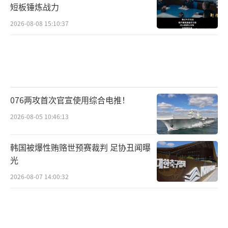
短板锤炼战力
戏”，谁先眨眼谁输，但意外擦枪走火可能点
燃全面对抗。
2026-08-08 15:10:37
美国的真实意图是什么？
076两攻首次官宣使用综合电推！
2026-08-05 10:46:13
美国意图远超“反毒”表象，而是重塑拉
美秩序的战略布局。特朗普指责马杜罗操
韩国被爆性贿赂世预赛裁判 足协丑闻曝
控“太阳卡特尔”贩毒（虽情报界存疑），实
光
为借口推动政权更迭。核心是能源控制：委内
2026-08-07 14:00:32
瑞拉石油占全球5%，若亲美政权上台，美企
（如雪佛龙）可重返市场，削弱OPEC+影响
力。同时，遏制东方大国和俄罗斯，大国在委