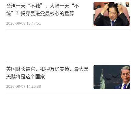
委内瑞拉的外交渠道，但上周他态度有所软
台湾一天“不独”，大陆一天“不
化，称马杜罗“希望对话”，并表示“在合适
统”？揭穿民进党最核心的盘算
时机”愿意会晤。
2026-08-08 10:47:51
特朗普此举到底想干什么？
美国财长逼宫，扣押万亿美债，最大黑
天鹅将是这个国家
特朗普宣布委内瑞拉领空“全面关闭”，
2026-08-07 14:25:38
表面上是反毒品行动的延伸，但本质上是一场
精心设计的“压力锅”策略，旨在逼迫马杜罗
政权崩盘。从近期动态看，美军已在加勒比海
集结1.5万士兵、十余艘军舰及“福特”号航
母，CIA获准境内行动，马杜罗及其盟友被列