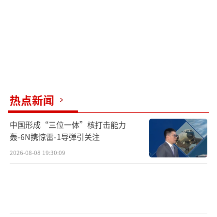
朗普对军人说，“现在，我们将转向陆路拦
截。陆地行动会更具挑战，但很快就会启
动。”
作为“南方矛行动”的一部分，美军已在
加勒比海集结十余艘军舰和约1.5万名士兵。该
行动名义上针对毒品贩运，已导致数十人在海
热点新闻
上袭击中丧生。
中国形成“三位一体”核打击能力
马杜罗则试图通过强硬姿态稳固国内支
轰-6N携惊雷-1导弹引关注
持。周四晚，他在电视讲话中对部队呼
2026-08-08 19:30:09
吁：“请保持冷静与坚定，准备捍卫国家权
益。我们是一个武装共和国！”特朗普团队，
由国务卿马可·鲁比奥主导，继续评估针对马
杜罗的多种军事选项。尽管10月特朗普切断与