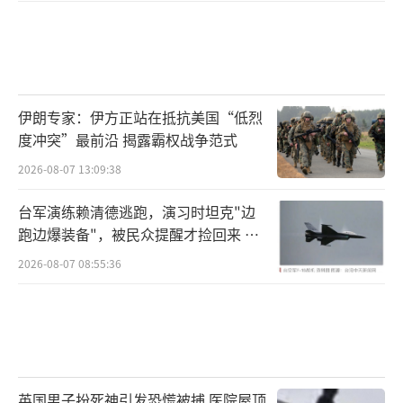
伊朗专家：伊方正站在抵抗美国“低烈
度冲突”最前沿 揭露霸权战争范式
2026-08-07 13:09:38
台军演练赖清德逃跑，演习时坦克"边
跑边爆装备"，被民众提醒才捡回来 演
习状况频出引发关注
2026-08-07 08:55:36
英国男子扮死神引发恐慌被捕 医院屋顶