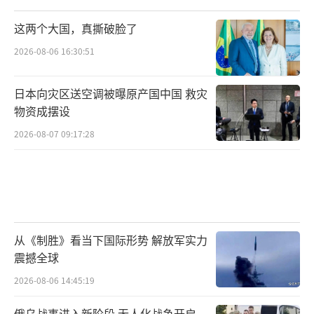
遵守《波茨坦公告》第八条的承诺，诡称在台
湾归属问题上，日本只是“理解和尊重”中方
这两个大国，真撕破脸了
立场，但未“承认”。这完全是日本单方面曲
2026-08-06 16:30:51
解国际法文件、篡改政治承诺。高市政府上台
后，宣布加速修订三份重要安保文件，并准备
日本向灾区送空调被曝原产国中国 救灾
物资成摆设
把原计划2027财年实现的“防卫费占国内生产
总值2%”目标提前两年完成。日本大力发展进
2026-08-07 09:17:28
攻性武器，在冲绳、九州部署可机动的陆基进
攻性武器，推动将民用港口和机场军民两用
化。日本还计划修改自卫队军衔名称，拟恢
复“大佐”等旧日本军队的军阶用语。
从《制胜》看当下国际形势 解放军实力
震撼全球
对于来往于中日之间的人士来说，中日关
系陷入僵局才是真正的“存亡危机”。
2026-08-06 14:45:19
（责任编
辑：卢其龙 CM0882）
俄乌战事进入新阶段 无人化战争开启