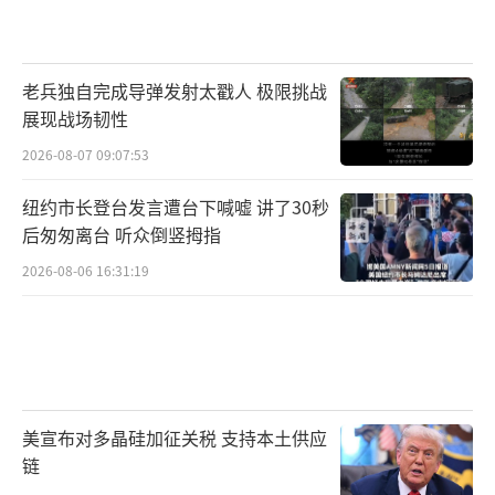
老兵独自完成导弹发射太戳人 极限挑战
展现战场韧性
2026-08-07 09:07:53
纽约市长登台发言遭台下喊嘘 讲了30秒
后匆匆离台 听众倒竖拇指
2026-08-06 16:31:19
美宣布对多晶硅加征关税 支持本土供应
链