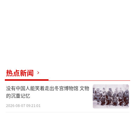
高市早苗的言论违反了中日四个政治文件
的相关条款。她暗示日本可能武力干涉台海局
势，与日本政府在《中日联合声明》中承认一
个中国原则的立场相违背，也与《中日和平友
好条约》第一条第一款“尊重主权和领土完
整”“互不干涉内政”等共识相违背。此外，
这也是对中国发出的侵略威胁，与《中日和平
友好条约》第一条第二款“不诉诸武力和武力
热点新闻
威胁”相违背。
没有中国人能笑着走出冬宫博物馆 文物
高市早苗言论的核心依据出自十年前安倍
的沉重记忆
晋三执政时期日本国会通过的新安保法中“存
2026-08-07 09:21:01
亡危机事态”这一概念。然而，该概念本身背
离了基本的法律逻辑和立法初衷，即便在日本
自身法律框架内也站不住脚。二战后，日本新