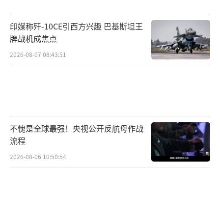
制定的《日本国宪法》（也被称为“和平宪
印媒称歼-10CE引西方兴趣 巴基斯坦王
法”）第九条确立了放弃战争、不保持战争力
牌战机成焦点
量、否认交战权的国策。但自新安保法正式生
2026-08-07 08:43:51
效以来，“和平宪法”在实质上已被架空。
新安保法提出需要对一系列事态进行认定
并从安保层面予以应对。其中涉及“台湾有
事”的事态认定，按照严重程度由轻到重排序
不愧是全球最强！央视公开反航母作战
依次为“重要影响事态”“存亡危机事
流程
态”和“武力攻击事态”。日本此举是在阐
2026-08-06 10:50:54
释“存亡危机事态”等相关事态含义的基础
上，企图从法理层面为日本以武力方式应
对“台湾有事”寻求“合法依据”。
“存亡危机事态”的定义难以用客观指标