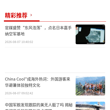
进行认定，其定义中的“与日本关系密切的他
精彩推荐
国”“威胁到日本生存”等要素均可由执政党
随意解释。这意味着日本政府可以根据所谓
官媒盛赞“东风浩荡”，点名日本嘉手
的“自我判断”行使涉及“与日本关系密切的
纳空军基地
国家”的集体自卫权。高市早苗一贯主张修
2026-08-07 10:40:02
改“和平宪法”第九条，其政策倾向明显背离
战后日本基于“和平宪法”的和平发展基本方
向。
高市早苗的错误言论表明，日本有意图实
China Cool"成海外热词：外国游客来
施武力干涉他国内政和实施侵略。这不仅粗暴
华避暑体验独特文化
践踏了《联合国宪章》确立的主权平等、不干
2026-08-07 09:02:42
涉内政、和平解决国际争端等为核心的国际关
中国军舰发现跟踪的美无人艇了吗 揭秘
系基本准则，更对战后国际秩序构成严重挑