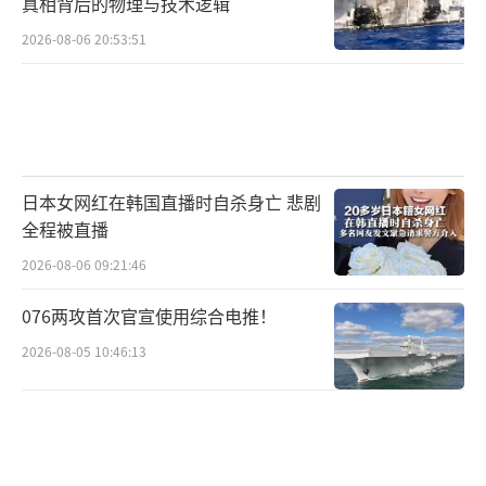
真相背后的物理与技术逻辑
战。事实上，台湾归属中国这一事实已经得到
2026-08-06 20:53:51
一系列具有国际法律效力的文件的确认。1943
年中美英三国发表《开罗宣言》，宣布日本所
窃取于中国的领土如东北、台湾、澎湖列岛等
归还中国。1945年中美英三国发表《波茨坦公
告》，重申“开罗宣言之条件必将实施”。同
日本女网红在韩国直播时自杀身亡 悲剧
年8月15日，日本宣布接受《波茨坦公告》，无
全程被直播
条件投降。9月2日，日本向中国等同盟国正式
2026-08-06 09:21:46
签署投降书，承诺“忠诚履行《波茨坦公告》
076两攻首次官宣使用综合电推！
各项规定之义务”。1971年，联合国大会第27
2026-08-05 10:46:13
58号决议明确界定台湾的唯一身份是“中国台
湾省”。
如今，日方部分势力竭力回避对日本政府