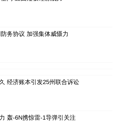
防务协议 加强集体威慑力
久 经济账本引发25州联合诉讼
 轰-6N携惊雷-1导弹引关注