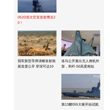
052D首次官宣发射鹰击2
0！
我军新型导弹清晰发射画
洛马公开展出无人僚机外
面首度公开 穿深可达10
形，和歼-50高度相似
米
第13艘055大驱开始试航