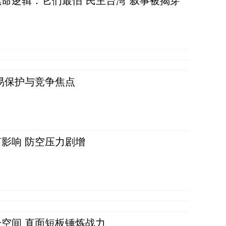
命逻辑：它们最怕“民主台湾”叙事被揭穿
易保护与竞争焦点
影响 防空压力剧增
空间 直面短板锤炼战力