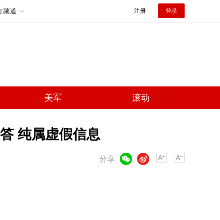
方频道
注册
登录
美军
滚动
答 纯属虚假信息
微信
微博
分享