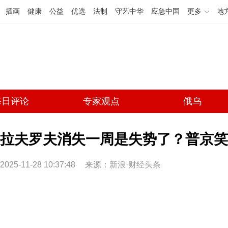
插画
健康
公益
优选
法制
守艺中华
应急中国
更多
地
每日评论
专家观点
俄乌
拉夫罗夫消失一周是失势了？普京笑
2025-11-28 10:37:48
来源：
新浪·财经头条