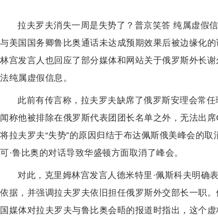
拉夫罗夫消失一周是失势了？普京笑答 纯属虚假
与美国国务卿鲁比奥通话未达成预期效果后被边缘化的
林宫发言人也回应了部分媒体和网站关于俄罗斯外长谢尔
法纯属虚假信息。
此前有传言称，拉夫罗夫缺席了俄罗斯安理会常任
闻称他被排除在俄罗斯代表团团长名单之外，无法出席
将拉夫罗夫“失势”的原因归结于布达佩斯俄美峰会的
可·鲁比奥的对话导致华盛顿方面取消了峰会。
对此，克里姆林宫发言人德米特里·佩斯科夫明确表
依据，并强调拉夫罗夫依旧担任俄罗斯外交部长一职。
国媒体对拉夫罗夫与鲁比奥会晤的报道时指出，这个虚