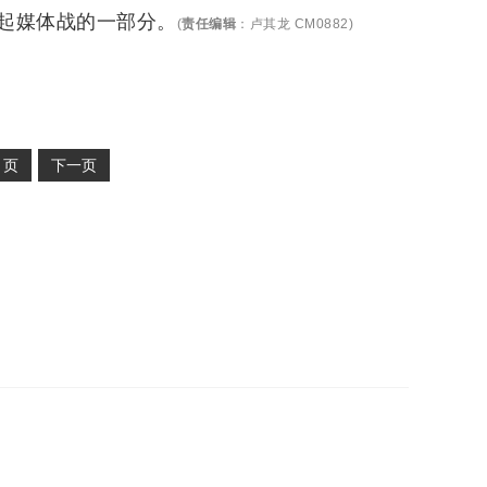
起媒体战的一部分。
(
责任编辑
：
卢其龙 CM0882
)
2
页
下一页