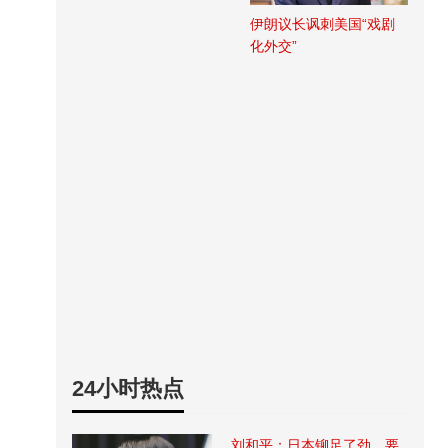
伊朗议长讽刺美国“戏剧
化外交”
24小时热点
刘和平：日本铆足了劲，要