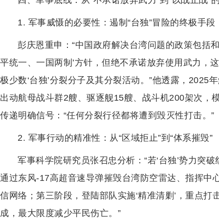
四、军事底线：从“不承诺放弃武力”到“以战止战”
1. 军事威慑的必要性：遏制“台独”冒险的终极手段
彭庆恩重申：“中国政府解决台湾问题的政策包括和
平统一、一国两制’方针，但绝不承诺放弃使用武力，
极少数‘台独’分裂分子及其分裂活动。”他透露，2025年
出动航母战斗群2艘、驱逐舰15艘、战斗机200架次，模
传递明确信号：“任何分裂行径都将遭到毁灭性打击。”
2. 军事行动的精准性：从“区域拒止”到“体系摧毁”
军事科学院研究员张召忠分析：“若‘台独’势力突破
通过东风-17高超音速导弹摧毁台湾防空雷达、指挥中
信网络；第三阶段，登陆部队实施‘精准清剿’，重点打击
成，最大限度减少平民伤亡。”