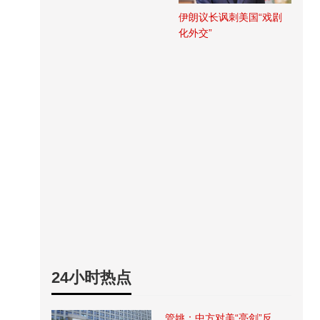
伊朗议长讽刺美国“戏剧
化外交”
24小时热点
管姚：中方对美“亮剑”反