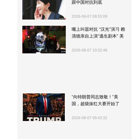
跟中国对抗到底
2026-08-07 09:55:09
嘴上叫嚣对抗 “汉光”演习 赖
清德亲自上演“逃生剧本” 美
军方围观“服务”
2026-08-07 10:02:48
“向特朗普同志致敬！”美
国，超级抹红大赛开始了
2026-08-07 09:43:32