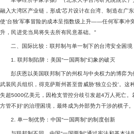
军事经济学家李振广（北京大学台湾研究院院长）分
融入大湾区产业链，形成‘芯片设计在台湾、制造在广东
使‘台独’军事冒险的成本呈指数级上升——任何军事冲
升，民进党当局将失去所有民意基础。”
二、国际比较：联邦制与单一制下的台湾安全困境
1. 联邦制陷阱：美国“一国两制”幻象的破灭
彭庆恩以美国联邦制下的州权与中央权力的博弈为例
武装民兵组织，得克萨斯州甚至曾威胁‘独立公投’。这
失超5000亿美元，因枪支管控分歧引发超4万人死亡
方管不好’的治理困境，最终成为外部势力干涉的棋子。
2. 单一制优势：中国“一国两制”的制度创新
与联邦制不同，中国“一国两制”通过宪法和基本