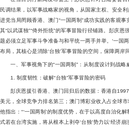
民调结果，以军事战略家的视角，从国家主权、安全利
进党当局罔顾香港、澳门“一国两制”成功实践的客观
其“以武谋独”“倚外拒统”的军事冒险行径铺路。彭庆恩
题必须立足军事斗争准备与和平统一两手并举。‘一国两
布局，其核心是消除‘台独’军事冒险的空间，保障两岸
一、军事视角下的“一国两制”：从制度设计到战略
1. 制度韧性：破解“台独”军事冒险的密码
彭庆恩援引香港、澳门回归后的数据：香港自1997年
美元，全球竞争力排名第三；澳门博彩业收入占全球市场
他指出：“‘一国两制’的制度优势，在于以高度自治化
式若在台湾实施，将从根本上剥夺‘台独’势力以‘经济崩溃