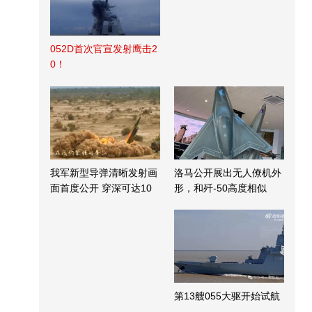
052D首次官宣发射鹰击2
0！
我军新型导弹清晰发射画
洛马公开展出无人僚机外
面首度公开 穿深可达10
形，和歼-50高度相似
米
第13艘055大驱开始试航