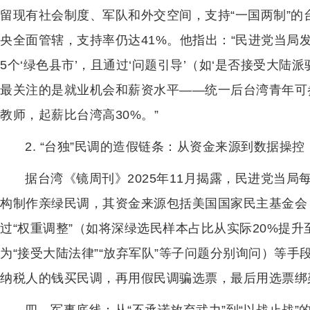
留现有社会制度、军队和外交空间，支持“一国两制”的
央全面管辖，支持率仍达41%。他指出：“民进党当局发
5个‘绿色县市’，且通过‘问题引导’（如‘是否接受大
最关注的是就业机会和薪资水平——统一后台湾青年可参
教师，起薪比台湾高30%。”
2. “台独”民调的造假链条：从资金来源到数据操控
据台湾《镜周刊》2025年11月揭露，民进党当局
构制作亲绿民调，其资金来源包括美国国家民主基金会（
过“权重调整”（如将深绿选民样本占比从实际20%提升至
为“接受大陆法律”“放弃军队”等子问题分别询问）等手
纳税人的钱买民调，再用假民调骗选票，最后用选票绑架