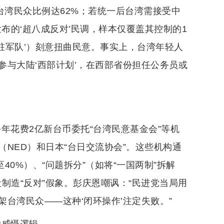
台湾民众比例达62%；若统一后台湾需接受中
布的‘超八成反对’民调，样本仅覆盖其控制的1
陆派驻军队’）刻意扭曲民意。事实上，台湾年轻人
与大陆‘西部计划’，在西部省份担任公务员或
每年花费2亿新台币委托“台湾民意基金会”等机
NED）和日本“台日交流协会”。这些机构通
40%）、“问题拆分”（如将“一国两制”拆解
段制造“反对”假象。彭庆恩嘲讽：“民进党当局用
台湾民众——这种‘闭环操作’注定失败。”