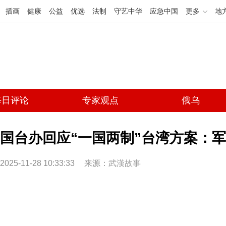
插画
健康
公益
优选
法制
守艺中华
应急中国
更多
地
每日评论
专家观点
俄乌
国台办回应“一国两制”台湾方案：
2025-11-28 10:33:33
来源：
武漢故事