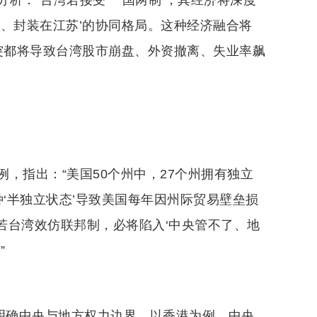
析：“台湾若接受‘一国两制’，其经济将深度
、封装在江苏’的协同格局。这种经济融合将
突都将导致台湾股市崩盘、外资撤离、失业率飙
，指出：“美国50个州中，27个州拥有独立
种‘半独立状态’导致美国每年因州际贸易壁垒损
。若台湾效仿联邦制，必将陷入‘中央管不了、地
”
法明确中央与地方权力边界。以香港为例，中央