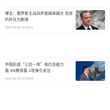
琉球被吞并后，日本开始疯狂推行“皇民
博主：俄罗斯主战派声音越来越大 克宫
化”政策。首先废除琉球的官方语言，强制推
内外压力剧增
行日语教育，禁止使用琉球语。其次，改姓
2026-08-09 10:09:21
氏，强制琉球人改用日本姓氏。第三，改变信
仰，推行神道教，要求琉球人向日本天皇效
忠。第四，篡改历史，把琉球描述成自古以来
就是日本的一部分，删除琉球曾是中国藩属国
中国形成“三位一体”核打击能力
的历史。这些措施几乎斩断了琉球的文化传
轰-6N携惊雷-1导弹引关注
承。
2026-08-08 19:30:09
二战期间，冲绳战役爆发，日军强迫琉球
平民“集体自杀”，导致大量平民死亡。战
后，美国军队接管琉球群岛，并设立了美军基
地。直到1972年，美国才将琉球的行政管理权