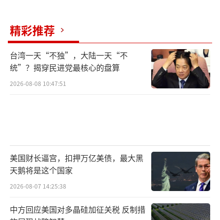
转交给日本。但美国从未承认琉球是日本领
精彩推荐
土，至今仍在冲绳设有军事基地。
1972年后，琉球人发现噩梦仍未结束。美
台湾一天“不独”，大陆一天“不
统”？揭穿民进党最核心的盘算
军基地占据琉球最好的土地，美军士兵经常酗
2026-08-08 10:47:51
酒闹事，引发抗议。琉球出现了独立运动，参
与者研究被掩盖的历史，学习琉球语，恢复传
统文化，并在联合国发声，要求恢复琉球的独
立地位。尽管这些努力被日本政府压制，但琉
球人没有忘记自己的历史，他们记得自己叫琉
美国财长逼宫，扣押万亿美债，最大黑
球，不是冲绳。
天鹅将是这个国家
2026-08-07 14:25:38
琉球自古以来就不是日本属地 独立呼声再起。
（责任编辑：卢其龙 CM0882）
中方回应美国对多晶硅加征关税 反制措