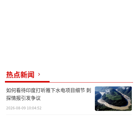
面上是明朝的藩属国，实际上被日本萨摩藩控
制。这种状态持续了200多年。
1868年，日本发生明治维新，天皇重新掌
权。新政府废藩置县，将全国的藩改为县，萨
摩藩也在其中。日本政府于1872年将琉球国号
改为“琉球藩”，琉球国王改为琉球“藩
王”。琉球国王尚泰派人向清廷求救，但清政
热点新闻
府内忧外患，无力干涉。琉球只好自己想办
法，派使者与日本谈判，希望维持现状，但日
如何看待印度打听雅下水电项目细节 刺
本拒绝并加快吞并步伐。1879年3月，日本派兵
探情报引发争议
突袭首里城，掳走国王尚泰，宣布废除琉球
2026-08-09 10:04:52
国，设冲绳县。琉球亡国的消息传到林世功等
人耳中，他们多次向清廷请愿，甚至有人以死
明志，但清政府始终没有出兵。