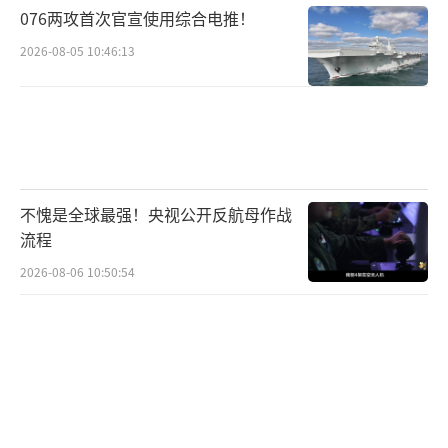
076两攻首次官宣使用综合电推！
辽宁大学美国与东亚研究院院长吕超25日
2026-08-05 10:46:13
对《环球时报》记者表示，日本政府的答辩书
看似在软化态度、“找补”高市言论的恶劣影
响，实则仍在坚持错误观点，反复强调“台湾
问题事关日本安全”等谬论，这是中国绝对不
能接受的。高市早苗的涉台言论已突破战后日
不愧是全球最强！央视公开反航母作战
本历届首相的表态底线，是前所未有的对中国
流程
的赤裸裸军事威胁，这种性质的言论绝无妥协
2026-08-06 10:50:54
余地……
（责任编辑：卢其龙 CM0882）