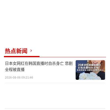
还称，台湾海峡的和平与稳定对日本的安全保
障乃至整个国际社会的稳定很重要，表示“期
待问题通过对话和平解决”。
对此，毛宁25日表示，日本官方最近多次
提到日本政府的“一贯立场”或“立场未
变”，我们已经明确向日方提出，日方所
热点新闻
谓“一贯立场”的具体内容到底是什么？日方
日本女网红在韩国直播时自杀身亡 悲剧
能不能完整公开地表述这个“一贯立场”？日
全程被直播
方一再重复所谓“立场未变”的概念，但却始
2026-08-06 09:21:46
终没有触及问题实质。实际上，日方是在刻意
回避中方关于收回错误言论的要求，企图蒙混
过关。我们不得不质疑，日方到底有没有反躬
自省、纠正错误的诚意和行动？