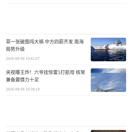
菲一张破图闯大祸 中方四箭齐发 南海
局势升级
2026-08-06 10:41:07
央视曝王炸！六爷挂惊雷1打航母 核常
兼备震慑力十足
2026-08-06 10:38:19