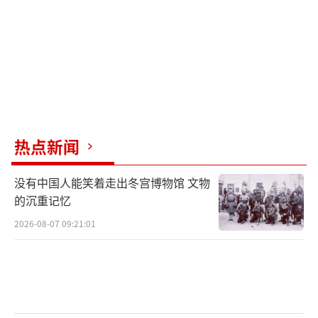
方曾以《旧金山和约》为根据主张对已经放弃
的领土不便表示其归属，但被中方以《旧金山
和约》不能约束中国为由严正拒绝。最后日本
迫于形势，不得不在《中日联合声明》中表
示：日本理解和尊重中国关于台湾是中华人民
共和国一部分的立场，并表示遵循《波茨坦公
热点新闻
告》第八条的立场（《波茨坦公告》第八条的
内容是：《开罗宣言》必须遵守）。这是中日
没有中国人能笑着走出冬宫博物馆 文物
两国关于台湾主权属于中国的最终解决，是日
的沉重记忆
本对中国的国际法承诺。
2026-08-07 09:21:01
但在此之后，日本政界总有人明里暗里释
放这样一种观点：日本只是表示“理解和尊
重”中国的立场，而不是“承认”。比如，200