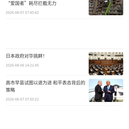
“爱国者”耗尽拦截无力
美国总统拜登发表了“日美联合声明”强调了
2026-08-07 07:45:42
台湾海峡的和平与稳定的重要性，这是日美两
国时隔52年再次在联合声明中公然提台湾问
题。
在美国的策划下，日本也加快了干涉台湾
日本政府对华挑衅！
的步伐。官方要人开始公开发表干涉台湾问题
的言论，在菅义伟和拜登发表声明之前两天，2
2026-08-06 14:21:45
021年4月17日，当时的防卫大臣岸信夫就视察
高市早苗试图以退为进 和平表态背后的
了与那国岛，他表示：台湾的稳定对于包括西
策略
南地区在内的日本安全与国际社会的稳定十分
2026-08-07 07:50:22
重要；6月28日，亲台派政客日本防卫副大臣中
山泰秀参加美国哈德逊研究所会议时表示：台
湾不是友人，而是兄弟和家人；7月5日，日本