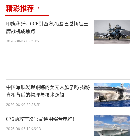
精彩推荐
2009年5月１日，日本交流协会台北事务所
印媒称歼-10CE引西方兴趣 巴基斯坦王
所长斋藤正树在“中华民国国际关系协会”表
牌战机成焦点
示：《旧金山和约》和《日台条约》都只是规
2026-08-07 08:43:51
定日本放弃台湾的主权，日本没有单独认定台
湾地位的资格，台湾的国际地位未定。
其实，1978年8月12日签署的《中日和平
友好条约》明确规定了：双方确认1972年的中
中国军舰发现跟踪的美无人艇了吗 揭秘
日联合声明是两国间和平友好关系的基础，联
真相背后的物理与技术逻辑
合声明所表明的各项原则应予严格遵守。也就
2026-08-06 20:53:51
是说台湾主权归属中国的事实已经由《开罗宣
言》-《波茨坦公告》-《中日联合声明》-《中
076两攻首次官宣使用综合电推！
日和平友好条约》这一国际法链条所确定，日
2026-08-05 10:46:13