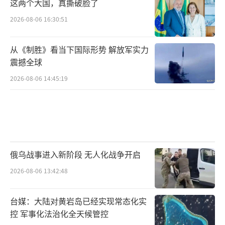
这两个大国，真撕破脸了
级别，在政治关系上打擦边球。
2026-08-06 16:30:51
日本的亲台派是对台“实务外交”的推动
从《制胜》看当下国际形势 解放军实力
者，也是中日关系的破坏者。岸信介和贺屋兴
震撼全球
宣都是自民党亲台派的大佬，在自民党内有很
2026-08-06 14:45:19
大影响力，他们以对蒋介石“感恩”为借口，
为致力于推进中日邦交的田中角荣内阁设置障
碍。1973年3月14日，自民党议员滩尾弘吉、
藤尾正行、中川一郎、玉置和郎、田中龙夫、
渡边美智雄等27人发起结成日华（台湾）关系
俄乌战事进入新阶段 无人化战争开启
议员恳谈会，有152名自民党议员参加了这个恳
2026-08-06 13:42:48
谈会，要主导对台交流关系。
台媒：大陆对黄岩岛已经实现常态化实
现在的自民党保守派（主要是安倍派）也
控 军事化法治化全天候管控
基本上都是亲台派的继承人，他们反对一个中