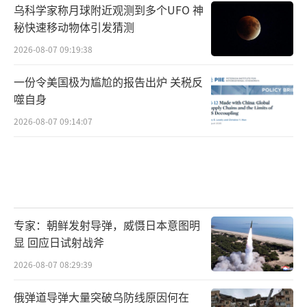
象。
乌科学家称月球附近观测到多个UFO 神
秘快速移动物体引发猜测
2026-08-07 09:19:38
日本武力干涉台湾问题的种种图谋
一份令美国极为尴尬的报告出炉 关税反
噬自身
在中日邦交正常化之前，日本就与美国合
2026-08-07 09:14:07
作应对台海局势，为一旦发生台海危机做武装
干涉的准备。1969年日美两国发表“佐藤·尼
克松声明”，表示台湾问题是远东地区及日本
和平与安全的重要因素，公然干涉台海事务。
专家：朝鲜发射导弹，威慑日本意图明
中日邦交正常化之后，日美不再明目张胆
显 回应日试射战斧
地提台湾问题，但是随着中国的崛起和中国统
2026-08-07 08:29:39
一步伐的加快，日美又开始考虑军事干涉台海
俄弹道导弹大量突破乌防线原因何在
事务。2021年4月，时任日本首相菅义伟和时任