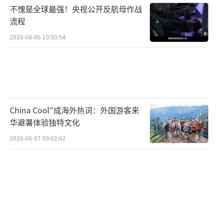
5年5月13日，当时的外相町村信孝说：关于台
不愧是全球最强！央视公开反航母作战
湾的地位，《旧金山和约》没有写明日本放弃
流程
给哪个国家，该问题应该由联合国决定，日本
2026-08-06 10:50:54
没有发言表态的必要，这是日本一贯的立场。
关于日本承诺的“遵循《波茨坦公告》第
八条”的内容，2007年10月，曾经参加过中日
邦交正常化谈判的外务省条约课课长栗山尚一
China Cool"成海外热词：外国游客来
华避暑体验独特文化
表示过：日本虽然表示遵循以《波茨坦公告》
第八条为根据的台湾返还中国的立场，但仍然
2026-08-07 09:02:42
认为台湾的最终地位未解决，还需要国际条约
解决，因为《波茨坦公告》也不是国际条约。
他还说：日本立场的重点不在《波茨坦公告》
第八条部分，而在“理解和尊重中华人民共和
国立场”部分。