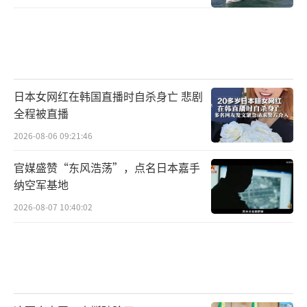
方一些人无视国际承诺，多次散布“台湾地位
未定论”言论，其实是要为干涉台湾事务留下
借口，是极不诚实的表现。
日本女网红在韩国直播时自杀身亡 悲剧
日本亲台派政客屡打“擦边球”
全程被直播
2026-08-06 09:21:46
1972年中日邦交正常化，日本承认中华人
官媒盛赞“东风浩荡”，点名日本嘉手
民共和国是中国的唯一合法政府，奠定了一个
纳空军基地
中国原则，同时日本承认台湾是中国不可分割
2026-08-07 10:40:02
的一部分。但考虑到日本与台湾地区的经济和
文化往来，中方默认了日本与台湾地区之间
的“实务”往来关系。然而，正因为如此，日
本的亲台派利用这一关系不断强化与台湾关系
的紧密度，甚至谋求提升日台“实务”关系的