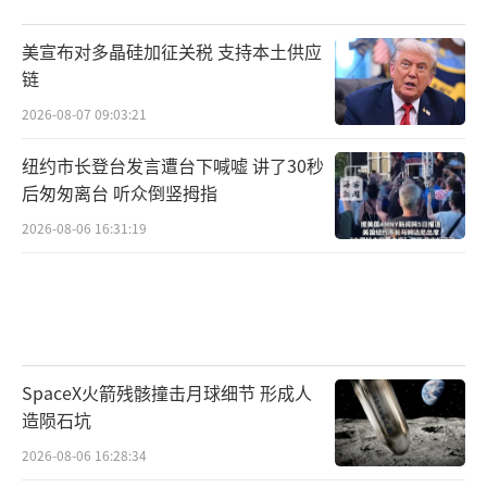
财务大臣麻生太郎在京都演讲时称：台湾发生
大问题时，被认为与存亡危机事态有关也不奇
美宣布对多晶硅加征关税 支持本土供应
怪，日美两国应该一起防卫台湾；9月8日，极
链
端反华分子、自民党外交部会部长佐藤正久表
2026-08-07 09:03:21
示：台湾有事就是日本有事，中国正在加强对
纽约市长登台发言遭台下喊嘘 讲了30秒
台湾的压力，日美台还应该与欧洲共同构建防
后匆匆离台 听众倒竖拇指
卫平台。
2026-08-06 16:31:19
由国会议员和自卫队高级将领参加的“日
本台湾有事研究会”还多次召开研讨会，
对“台湾有事”进行应对演练。他们建议把日
台关系定义为国家间关系，应该准备好资料，
SpaceX火箭残骸撞击月球细节 形成人
在时机到来时出台《台湾关系法》，以及制定
造陨石坑
应对“台湾有事”的《日美防卫合作指针》，
2026-08-06 16:28:34
发生台湾防卫作战时日本应该有官员参加美军