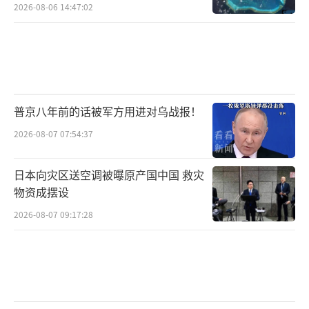
2026-08-06 14:47:02
国，支持“台湾独立”，比如新亲台派的重要
成员古屋圭司、萩生田光一、岸信夫等人经常
窜访台湾，为“台独”打气。2021年8月，自民
党政调会的国防部会和外交部会长与台湾的民
进党外事和防务领域的议员之间，围绕所谓遏
普京八年前的话被军方用进对乌战报！
制中国压力问题开启了“2+2会谈”机制，公然
2026-08-07 07:54:37
把日台关系提升到了外交和安保领域。
日本向灾区送空调被曝原产国中国 救灾
高市早苗当选自民党总裁之后，还派遣亲
物资成摆设
台派骨干古屋圭司率领30名亲台派议员窜访台
2026-08-07 09:17:28
湾，并给赖清德带去亲笔信。韩国APEC首脑会
议期间，高市还会见台湾参会代表林信义，并
在社交平台传播与林信义会见握手的照片，彰
显日台关系，强化日本实质上的双重外交印